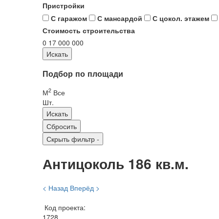
Пристройки
С гаражом
С мансардой
С цокол. этажем
Стоимость строительства
0
17 000 000
Подбор по площади
2
М
Все
Шт.
Скрыть фильтр
-
Антицоколь 186 кв.м.
< Назад
Вперёд >
Код проекта:
1728