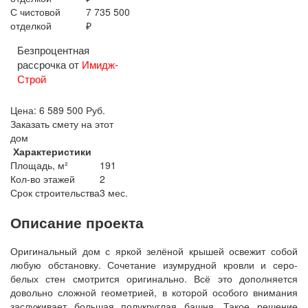
С чистовой
7 735 500
отделкой
₽
Безпроцентная
рассрочка от
Имидж-
Строй
Цена:
6 589 500
Руб.
Заказать смету на этот
дом
Характеристики
Площадь, м²
191
Кол-во этажей
2
Срок строительства
3 мес.
Описание проекта
Оригинальный дом с яркой зелёной крышей освежит собой
любую обстановку. Сочетание изумрудной кровли и серо-
белых стен смотрится оригинально. Всё это дополняется
довольно сложной геометрией, в которой особого внимания
заслуживает большая полукруглая башня. Такое решение