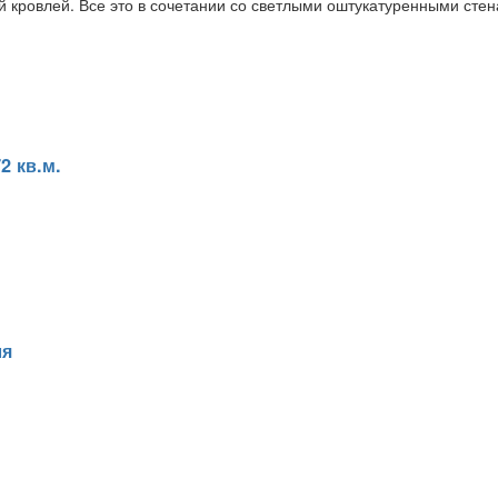
й кровлей. Все это в сочетании со светлыми оштукатуренными сте
2 кв.м.
ля