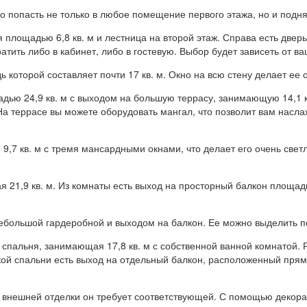
о попасть не только в любое помещение первого этажа, но и подня
площадью 6,8 кв. м и лестница на второй этаж. Справа есть дверь
тить либо в кабинет, либо в гостевую. Выбор будет зависеть от в
 которой составляет почти 17 кв. м. Окно на всю стену делает ее
ью 24,9 кв. м с выходом на большую террасу, занимающую 14,1 кв
На террасе вы можете оборудовать мангал, что позволит вам нас
9,7 кв. м с тремя мансардными окнами, что делает его очень све
21,9 кв. м. Из комнаты есть выход на просторный балкон площадь
ебольшой гардеробной и выходом на балкон. Ее можно выделить п
 спальня, занимающая 17,8 кв. м с собственной ванной комнатой.
ой спальни есть выход на отдельный балкон, расположенный прямо
 и внешней отделки он требует соответствующей. С помощью декор