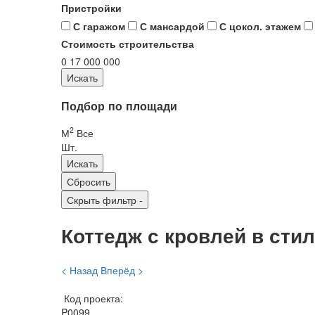
Пристройки
С гаражом
С мансардой
С цокол. этажем
Стоимость строительства
0
17 000 000
Подбор по площади
2
М
Все
Шт.
Скрыть фильтр
-
Коттедж с кровлей в сти
< Назад
Вперёд >
Код проекта:
P0099