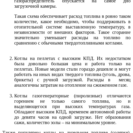
газораспределитель опускается на самое дно
загрузочной камеры.
Такая схема обеспечивает расход топлива в ровно таком
количестве, какое необходимо, чтобы поддерживать в
отопительной системе выставленную температуру, в
независимости от внешних факторов. Такое сгорание
значительно уменьшает расходы на топливо по
сравнению с обычными твердотопливными котлами.
Котлы на пеллетах с высоким КПД. Их недостатком
была довольно большая цена и работа только на
пеллетах. Новые модели стали гораздо дешевле и могут
работать на иных видах твердого топлива (уголь, дрова,
брикеты) с ручной загрузкой. Расходы в месяц
аналогичны затратам на отопление на сжиженном газе.
Котлы газогенераторные (пиролизные) отличаются
горением не только самого топлива, но и
выделяющегося при высоких температурах газа.
Обладают высоким КПД, временем автономной работы
до девяти часов на одной загрузке. Нет образования
сажи, количество золы – на минимальном уровне.
Также популярны котлы на дизельном топливе (солярке),