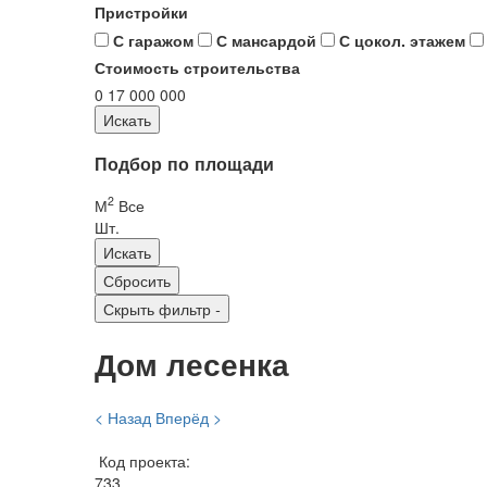
Пристройки
С гаражом
С мансардой
С цокол. этажем
Стоимость строительства
0
17 000 000
Подбор по площади
2
М
Все
Шт.
Скрыть фильтр
-
Дом лесенка
< Назад
Вперёд >
Код проекта:
733