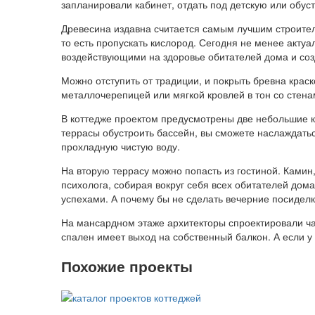
запланировали кабинет, отдать под детскую или обус
Древесина издавна считается самым лучшим строител
то есть пропускать кислород. Сегодня не менее акту
воздействующими на здоровье обитателей дома и со
Можно отступить от традиции, и покрыть бревна краск
металлочерепицей или мягкой кровлей в тон со стена
В коттедже проектом предусмотрены две небольшие кр
террасы обустроить бассейн, вы сможете наслаждать
прохладную чистую воду.
На вторую террасу можно попасть из гостиной. Камин
психолога, собирая вокруг себя всех обитателей до
успехами. А почему бы не сделать вечерние посиделк
На мансардном этаже архитекторы спроектировали ча
спален имеет выход на собственный балкон. А если у
Похожие проекты