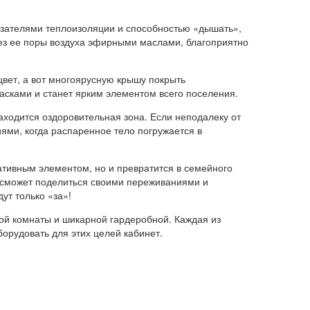
азателями теплоизоляции и способностью «дышать»,
рез ее поры воздуха эфирными маслами, благоприятно
 цвет, а вот многоярусную крышу покрыть
расками и станет ярким элементом всего поселения.
аходится оздоровительная зона. Если неподалеку от
ми, когда распаренное тело погружается в
ативным элементом, но и превратится в семейного
й сможет поделиться своими переживаниями и
ут только «за»!
ной комнаты и шикарной гардеробной. Каждая из
орудовать для этих целей кабинет.