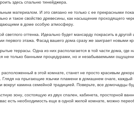
троить здесь спальню тинейджера.
ьным материалом. И это связано не только с ее прекрасными пок
ально и такое свойство древесины, как насыщение проходящего че
здающими в доме особую атмосферу.
ой светлого оттенка. Идеально будет мансарду покрасить в другой
ми первого этажа. Фасад вашего дома сразу же заиграет новыми к
ытые террасы. Одна из них располагается в той части дома, где н
ся не только банными процедурами, но и незабываемыми ощущения
, расположенный в этой комнате, станет не просто красивым декор
ма. Глядя на прыгающие язычки пламени в домашнем очаге, кажды
и вокруг камина семейной традицией. Поверьте, все домочадцы буд
стную зону, состоящую из двух спален, кабинета, просторной ван
 вас есть необходимость еще в одной жилой комнате, можно переоб