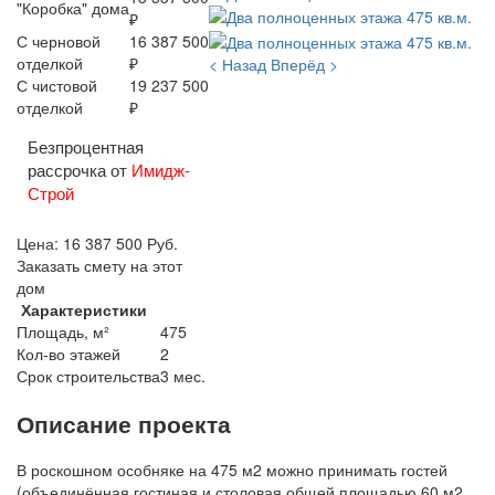
"Коробка" дома
₽
С черновой
16 387 500
отделкой
₽
< Назад
Вперёд >
С чистовой
19 237 500
отделкой
₽
Безпроцентная
рассрочка от
Имидж-
Строй
Цена:
16 387 500
Руб.
Заказать смету на этот
дом
Характеристики
Площадь, м²
475
Кол-во этажей
2
Срок строительства
3 мес.
Описание проекта
В роскошном особняке на 475 м2 можно принимать гостей
(объединённая гостиная и столовая общей площадью 60 м2