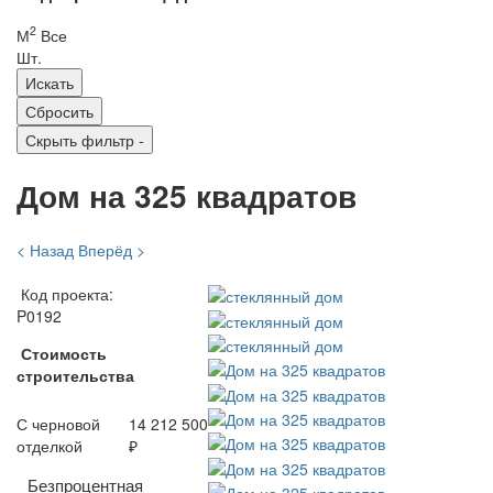
2
М
Все
Шт.
Скрыть фильтр
-
Дом на 325 квадратов
< Назад
Вперёд >
Код проекта:
P0192
Стоимость
строительства
С черновой
14 212 500
отделкой
₽
Безпроцентная