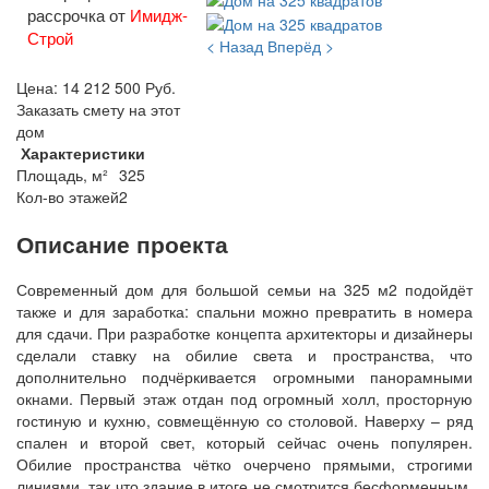
рассрочка от
Имидж-
Строй
< Назад
Вперёд >
Цена:
14 212 500
Руб.
Заказать смету на этот
дом
Характеристики
Площадь, м²
325
Кол-во этажей
2
Описание проекта
Современный дом для большой семьи на 325 м2 подойдёт
также и для заработка: спальни можно превратить в номера
для сдачи. При разработке концепта архитекторы и дизайнеры
сделали ставку на обилие света и пространства, что
дополнительно подчёркивается огромными панорамными
окнами. Первый этаж отдан под огромный холл, просторную
гостиную и кухню, совмещённую со столовой. Наверху – ряд
спален и второй свет, который сейчас очень популярен.
Обилие пространства чётко очерчено прямыми, строгими
линиями, так что здание в итоге не смотрится бесформенным,