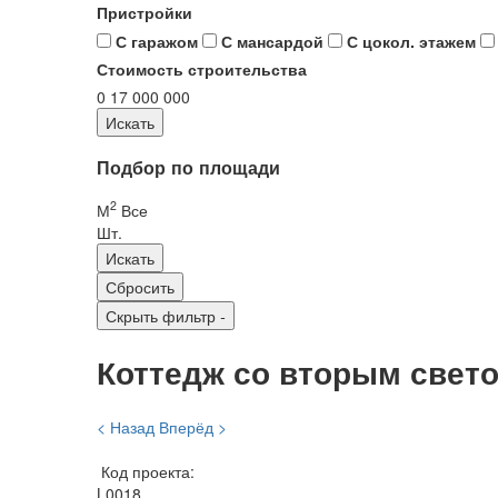
Пристройки
С гаражом
С мансардой
С цокол. этажем
Стоимость строительства
0
17 000 000
Подбор по площади
2
М
Все
Шт.
Скрыть фильтр
-
Коттедж со вторым свето
< Назад
Вперёд >
Код проекта:
L0018