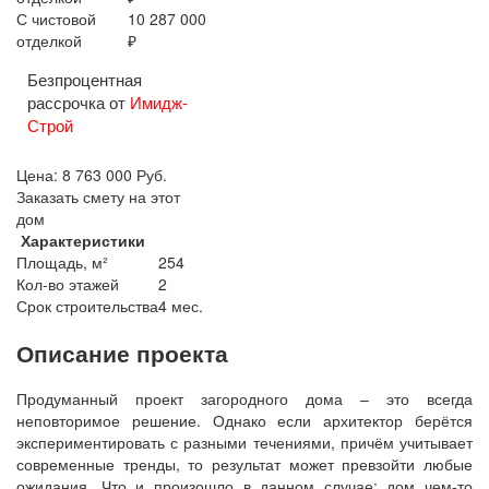
С чистовой
10 287 000
отделкой
₽
Безпроцентная
рассрочка от
Имидж-
Строй
Цена:
8 763 000
Руб.
Заказать смету на этот
дом
Характеристики
Площадь, м²
254
Кол-во этажей
2
Срок строительства
4 мес.
Описание проекта
Продуманный проект загородного дома – это всегда
неповторимое решение. Однако если архитектор берётся
экспериментировать с разными течениями, причём учитывает
современные тренды, то результат может превзойти любые
ожидания. Что и произошло в данном случае: дом чем-то