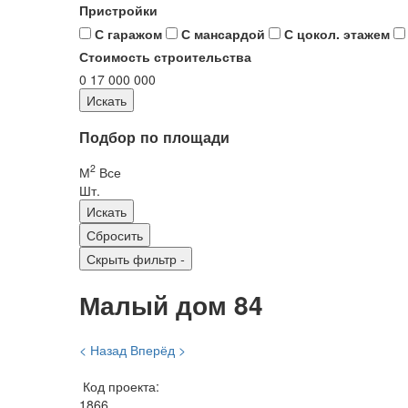
Пристройки
С гаражом
С мансардой
С цокол. этажем
Стоимость строительства
0
17 000 000
Подбор по площади
2
М
Все
Шт.
Скрыть фильтр
-
Малый дом 84
< Назад
Вперёд >
Код проекта:
1866