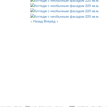
< Назад
Вперёд >
мецком стиле. Общая площадь дома – 220 метров, причём к