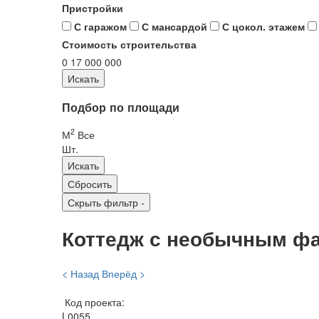
Пристройки
С гаражом
С мансардой
С цокол. этажем
Стоимость строительства
0
17 000 000
Подбор по площади
2
М
Все
Шт.
Скрыть фильтр
-
Коттедж с необычным фа
< Назад
Вперёд >
Код проекта:
L0055