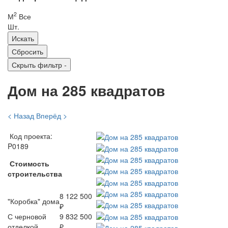
2
М
Все
Шт.
Скрыть фильтр
-
Дом на 285 квадратов
< Назад
Вперёд >
Код проекта:
P0189
Стоимость
строительства
8 122 500
"Коробка" дома
₽
С черновой
9 832 500
отделкой
₽