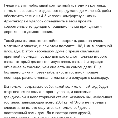
Глядя на этот небольшой компактный коттедж из кругляка,
тяжело поверить, что здесь все продумано до мелочей, дабы
обеспечить семье из 4-5 человек комфортную жизнь.
Архитекторам удалось объединить в этом проекте
современные тенденции с традиционными принципами
деревянного домостроения.
Такой дом вы можете спокойно построить даже на очень
маленьком участке, и при этом получите 192,1 кв. м полезной
площади. В этом небольшом доме с тремя спальнями
приятной неожиданностью для вас станет наличие второго
света, который делает гостиную очень светлой и гораздо
объемнее визуально, чем она есть на самом деле. Еще
большего шика и презентабельности гостиной придает
лестница, расположенная в комнате и ведущая в мансарду.
Вы только представьте себе, какой великолепный вид будет
открываться из холла второго уровня, и насколько
грандиозной и неповторимой станет, казалось бы, небольшая
гостиная, занимающая всего 23,4 кв. м! Этого не передать
словами, но вы это ощутите, как только войдете в
построенный вами дом. Да и восторг всех друзей,
родственников и знакомых вам обеспечен!