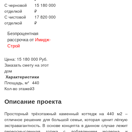
С черновой
15 180 000
отделкой
₽
С чистовой
17 820 000
отделкой
₽
Безпроцентная
рассрочка от
Имидж-
Строй
Цена:
15 180 000
Руб.
Заказать смету на этот
дом
Характеристики
Площадь, м²
440
Кол-во этажей
3
Описание проекта
Просторный трёхэтажный каменный коттедж на 440 м2 –
отличное решение для большой семьи, которая ценит лёгкую
экстравагантность. В основе концепта в данном случае лежит
переосмысленная готика с добавлением модерна и