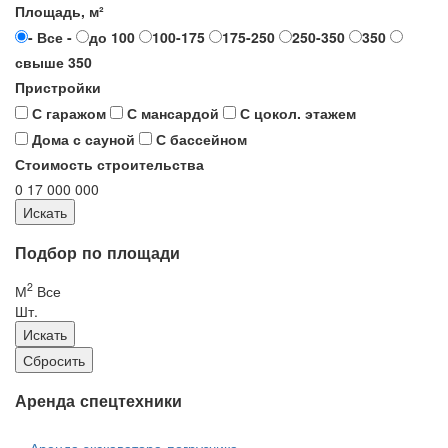
Площадь, м²
- Все -
до 100
100-175
175-250
250-350
350
свыше 350
Пристройки
С гаражом
С мансардой
С цокол. этажем
Дома с сауной
С бассейном
Стоимость строительства
0
17 000 000
Подбор по площади
2
М
Все
Шт.
Аренда спецтехники