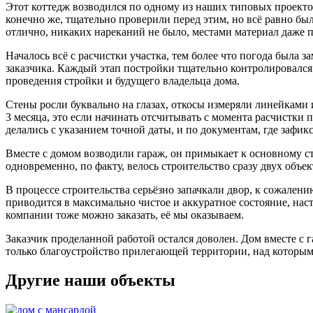
Этот коттедж возводился по одному из наших типовых проект
конечно же, тщательно проверили перед этим, но всё равно был
отлично, никаких нареканий не было, местами материал даже п
Началось всё с расчистки участка, тем более что погода была 
заказчика. Каждый этап постройки тщательно контролировался.
проведения стройки и будущего владельца дома.
Стены росли буквально на глазах, откосы измеряли линейками 
3 месяца, это если начинать отсчитывать с момента расчистки
делались с указанием точной даты, и по документам, где зафик
Вместе с домом возводили гараж, он примыкает к основному ст
одновременно, по факту, велось строительство сразу двух объект
В процессе строительства серьёзно запачкали двор, к сожалению
приводится в максимально чистое и аккуратное состояние, нас
компании тоже можно заказать, её мы оказываем.
Заказчик проделанной работой остался доволен. Дом вместе с г
только благоустройство прилегающей территории, над которы
Другие наши объекты