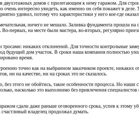
ов двухэтажных домов с прилегающим к нему гаражом. Для стро
о очень интересно увидеть, как именно он себя покажет в деле. 
риятно удивил, потому что характеристики у него кое-где оказа
замечательная, ничего не мешало. Заливка фундамента прошла на 
 Во-первых, на месте были мастера, во-вторых, регулярно прие
и тросами: никаких отклонений. Для точности контрольные заме
 под будущий дом участок. В сроки наша компания полностью ул
сировано время.
роению точно как на выбранном заказчиком проекте, никаких от
ов, ни на качестве, ни на сроках это не сказалось.
, без этого не обойтись, такие особенности процесса. Но наши с
только, насколько это выполнимо без привлечения специалистов
аражом сдали даже раньше оговоренного срока, успев к этому уб
м счастливый владелец продолжал думать.