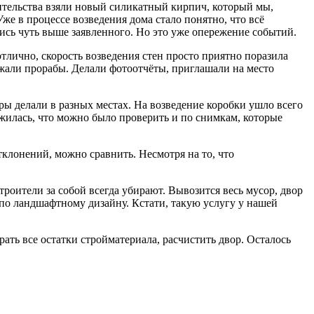
ительства взяли новый силикатный кирпич, который мы,
Уже в процессе возведения дома стало понятно, что всё
лись чуть выше заявленного. Но это уже опережение событий.
отлично, скорость возведения стен просто приятно поразила
зжали прорабы. Делали фотоотчёты, приглашали на место
ры делали в разных местах. На возведение коробки ушло всего
ожилась, что можно было проверить и по снимкам, которые
клонений, можно сравнить. Несмотря на то, что
троители за собой всегда убирают. Вывозится весь мусор, двор
 по ландшафтному дизайну. Кстати, такую услугу у нашей
рать все остатки стройматериала, расчистить двор. Осталось