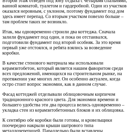
Второй этаж отведен под зону отдыха с четырьмя спальнями,
ванной комнатой, туалетом и гардеробной. Один из участков
оказался неровным, с уклоном, поэтому фундамент под дом
здесь имеет перепад. Со вторым участком повезло больше –
там проблем таких не возникло.
Итак, мы одновременно строили два коттеджа. Сначала
залили фундамент под один, и пока он отстаивался,
подготовили фундамент под второй особняк. За это время
первый уже отстоялся, и ребята взялись за возведение
коробки.
В качестве стенового материала мы использовали
керамзитобетон, который является нашим фаворитом среди
всех предложений, имеющихся на строительном рынке, на
протяжении уже многих лет. Он особенно актуален, когда
остро стоит вопрос экономии, как в данном случае.
Фасад коттеджей отделывали облицовочным кирпичом
традиционного красного цвета. Для экономии времени и
большего удобства эти два процесса велись одновременно –
укладка стен из керамзитобетонных блоков и их облицовка.
К сентябрю обе коробки были готовы, и кровельщики
поочередно накрыли крыши шатрового типа
металлочерепицей. Параллельно были вставлены