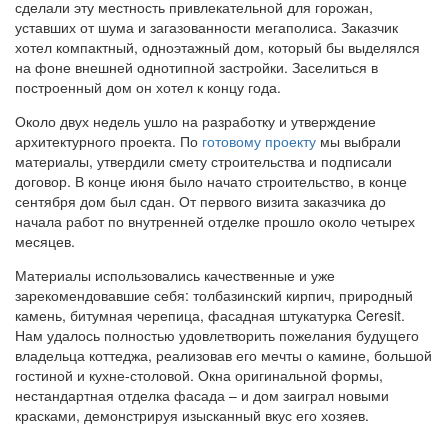
сделали эту местность привлекательной для горожан,
уставших от шума и загазованности мегаполиса. Заказчик
хотел компактный, одноэтажный дом, который бы выделялся
на фоне внешней однотипной застройки. Заселиться в
построенный дом он хотел к концу года.
Около двух недель ушло на разработку и утверждение
архитектурного проекта. По
готовому проекту
мы выбрали
материалы, утвердили смету строительства и подписали
договор. В конце июня было начато строительство, в конце
сентября дом был сдан. От первого визита заказчика до
начала работ по внутренней отделке прошло около четырех
месяцев.
Материалы использовались качественные и уже
зарекомендовавшие себя: толбазинский кирпич, природный
камень, битумная черепица, фасадная штукатурка Ceresit.
Нам удалось полностью удовлетворить пожелания будущего
владельца коттеджа, реализовав его мечты о камине, большой
гостиной и кухне-столовой. Окна оригинальной формы,
нестандартная отделка фасада – и дом заиграл новыми
красками, демонстрируя изысканный вкус его хозяев.