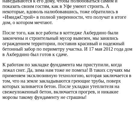
наведываются к его дому, чтобы полюбоваться самим и
показать своим гостям, как в Уфе умеют строить. А
некоторые, вдоволь налюбовавшись, тоже обратились в
«ИмиджСтрой» в полной уверенности, что получат в итоге
дом, о котором мечтают.
После того, как все работы в коттедже Акбердино были
закончены и строительный мусор вывезен, мы занялись
ограждением территории, поставив красивый и надежный
бетонный забор по периметру участка. И 17 мая 2012 года дом
в Акбердино был готов к сдаче.
К работам по закладке фундамента мы приступили, когда
лежал снег. Да, зима нам тоже не помеха! В таких случаях мы
применяем эксклюзивную технологию, которая заключается в
том, что на земле закладываются греющие трубы, поверх
которых заливается бетон. После укладки утеплителя на
свежеуложенный бетон, включается прогрев, и никакие
морозы такому фундаменту не страшны!