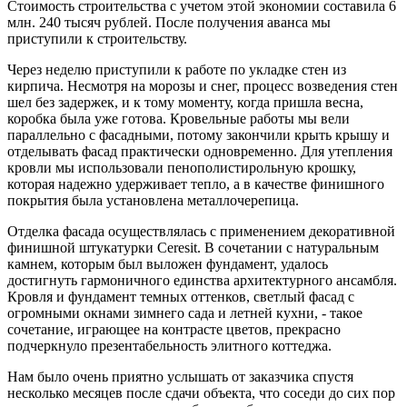
Стоимость строительства с учетом этой экономии составила 6
млн. 240 тысяч рублей. После получения аванса мы
приступили к строительству.
Через неделю приступили к работе по укладке стен из
кирпича. Несмотря на морозы и снег, процесс возведения стен
шел без задержек, и к тому моменту, когда пришла весна,
коробка была уже готова. Кровельные работы мы вели
параллельно с фасадными, потому закончили крыть крышу и
отделывать фасад практически одновременно. Для утепления
кровли мы использовали пенополистирольную крошку,
которая надежно удерживает тепло, а в качестве финишного
покрытия была установлена металлочерепица.
Отделка фасада осуществлялась с применением декоративной
финишной штукатурки Ceresit. В сочетании с натуральным
камнем, которым был выложен фундамент, удалось
достигнуть гармоничного единства архитектурного ансамбля.
Кровля и фундамент темных оттенков, светлый фасад с
огромными окнами зимнего сада и летней кухни, - такое
сочетание, играющее на контрасте цветов, прекрасно
подчеркнуло презентабельность элитного коттеджа.
Нам было очень приятно услышать от заказчика спустя
несколько месяцев после сдачи объекта, что соседи до сих пор