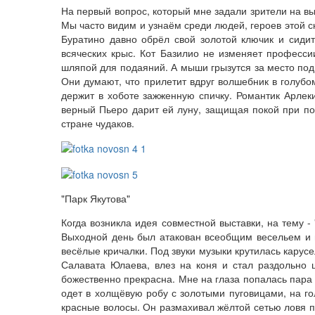
На первый вопрос, который мне задали зрители на выс
Мы часто видим и узнаём среди людей, героев этой с
Буратино давно обрёл свой золотой ключик и сидит
всяческих крыс. Кот Базилио не изменяет професси
шляпой для подаяний. А мыши грызутся за место под
Они думают, что прилетит вдруг волшебник в голубо
держит в хоботе зажженную спичку. Романтик Арлеки
верный Пьеро дарит ей луну, защищая покой при пом
стране чудаков.
"Парк Якутова"
Когда возникла идея совместной выставки, на тему 
Выходной день был атакован всеобщим весельем и 
весёлые кричалки. Под звуки музыки крутилась карус
Салавата Юлаева, влез на коня и стал раздольно 
божественно прекрасна. Мне на глаза попалась пара
одет в холщёвую робу с золотыми пуговицами, на 
красные волосы. Он размахивал жёлтой сетью ловя п