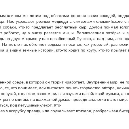
ым клином мы летим над облаками догоняя своих соседей, подд
ца. Нас украшают резные медведи с символами олимпийского сп
и собаки, кто-то предлагает бесплатный сыр, другой поймал золо
т робокот, ну а внизу резвятся мыши. Великолепная пятёрка и 
едь на другом крыле у нас незабвенный Пушкин, а над ним, леген
. На метле нас обгоняет ведьма и носится, как угорелый, расчехл
ка и видим земные истории, кто-то ходит по кругу, кто-то прыгает в
енной
среде
,
в
которой
он
творит
и
работает
.
Внутренний
мир
,
не
п
го
,
те
,
кто
понимает
,
или
пытается
понять
творчество
автора
,
начин
попугай
,
отвлекает
звоном
пилы
и
звуками
назойливой
музыки
,
а
кт
игры
по
книгам
,
на
шахматной
доске
,
проводя
аналогии
в
этот
мир
,
ться
,
под
петушиный
клёкот
.
Кто
-
рез
мясорубку
правду
,
или
подкалывает
втихаря
,
разбрасывая
бисе