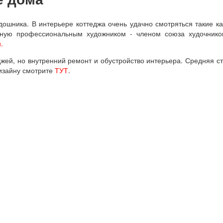
ошника. В интерьере коттеджа очень удачно смотряться такие к
учную профессиональным художником - членом союза худочник
.
джей, но внутренний ремонт и обустройство интерьера. Средняя ст
изайну смотрите
ТУТ
.