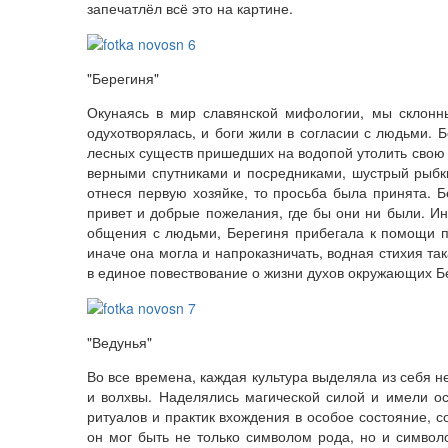
запечатлёл всё это на картине.
"Берегиня"
Окунаясь в мир славянской мифологии, мы склонны
одухотворялась, и боги жили в согласии с людьми. 
лесных существ пришедших на водопой утолить свою 
верными спутниками и посредниками, шустрый рыбки
отнеся первую хозяйке, то просьба была принята. 
привет и добрые пожелания, где бы они ни были. Ин
общения с людьми, Берегиня прибегала к помощи пос
иначе она могла и напроказничать, водная стихия т
в единое повествование о жизни духов окружающих Б
"Ведунья"
Во все времена, каждая культура выделяла из себя н
и волхвы. Наделялись магической силой и имели ос
ритуалов и практик вхождения в особое состояние, 
он мог быть не только символом рода, но и символ