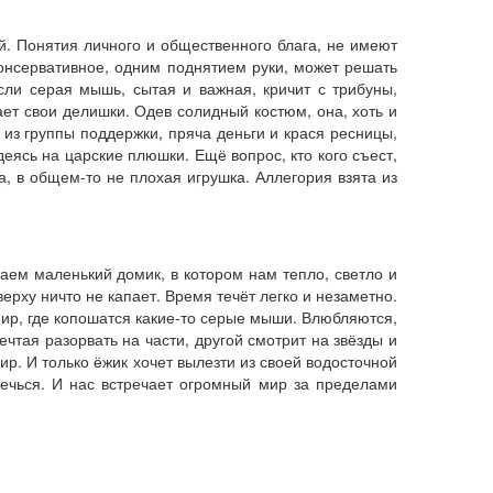
й. Понятия личного и общественного блага, не имеют
консервативное, одним поднятием руки, может решать
Если серая мышь, сытая и важная, кричит с трибуны,
ает свои делишки. Одев солидный костюм, она, хоть и
из группы поддержки, пряча деньги и крася ресницы,
деясь на царские плюшки. Ещё вопрос, кто кого съест,
, в общем-то не плохая игрушка. Аллегория взята из
аем маленький домик, в котором нам тепло, светло и
рху ничто не капает. Время течёт легко и незаметно.
 мир, где копошатся какие-то серые мыши. Влюбляются,
мечтая разорвать на части, другой смотрит на звёзды и
ир. И только ёжик хочет вылезти из своей водосточной
жечься. И нас встречает огромный мир за пределами