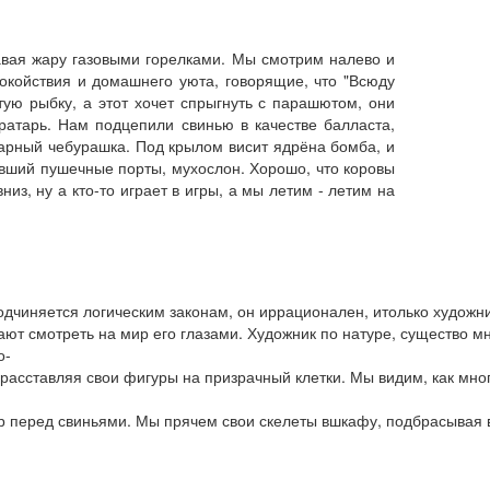
авая жару газовыми горелками. Мы смотрим налево и
окойствия и домашнего уюта, говорящие, что "Всюду
тую рыбку, а этот хочет спрыгнуть с парашютом, они
вратарь. Нам подцепили свинью в качестве балласта,
дарный чебурашка. Под крылом висит ядрёна бомба, и
ивший пушечные порты, мухослон. Хорошо, что коровы
низ, ну а кто-то играет в игры, а мы летим - летим на
одчиняется
логическим
законам
,
он
иррационален
,
и
только
художн
ают
смотреть
на
мир
его
глазами
.
Художник
по
натуре
,
существо
мн
о
-
расставляя
свои
фигуры
на
призрачный
клетки
.
Мы
видим
,
как
мно
р
перед
свиньями
.
Мы
прячем
свои
скелеты
в
шкафу
,
подбрасывая