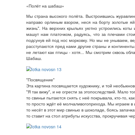
«Полёт на шабаш»
Мы страна высокого полёта. Выстроившись журавлин
направо орлиным взором, неся на борту золотые яй
жизнь". На верхних крыльях уютно устроились коты 
машут нам платочком, радуясь, что за плечами стои
подсунув ей под нос морковку. Но мы не унываем, в
расступаются пред нами другие страны и континенты
не летают как птицы - хотя... Мы смотрим сквозь обла
Шабаш.
"
Посвящение
"
Эта
картина
посвящается
художнику
,
и
той
необыкнов
"
Я
так
вижу
",
и
не
огрести
за
это
последствий
.
Мало
то
то
свиньи
пытаются
снять
с
неё
покрывала
,
кто
-
то
,
как
то
просто
ждёт
её
молчаливого
прихода
.
Мы
играем
в
то
несёт
в
этот
мир
свинью
в
шоколаде
,
боясь
запачка
то
ставит
на
стол
атрибуты
искусства
,
прокручивая
че