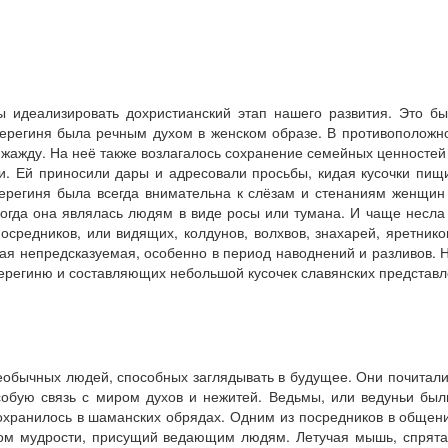
 идеализировать дохристианский этап нашего развития. Это бы
Берегиня была речным духом в женском образе. В противоположн
жажду. На неё также возлагалось сохранение семейных ценностей
. Ей приносили дары и адресовали просьбы, кидая кусочки пищи
Берегиня была всегда внимательна к слёзам и стенаниям женщин
огда она являлась людям в виде росы или тумана. И чаще несла
редников, или видящих, колдунов, волхвов, знахарей, яретников
акая непредсказуемая, особенно в период наводнений и разливов. 
ерегиню и составляющих небольшой кусочек славянских представл
еобычных людей, способных заглядывать в будущее. Они почиталис
обую связь с миром духов и нежитей. Ведьмы, или ведуньи были
сохранилось в шаманских обрядах. Одним из посредников в общени
ом мудрости, присущий ведающим людям. Летучая мышь, спрятав