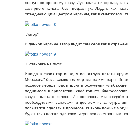
доступное простому глазу. Лук, колчан и стрелы, к
солярного культа, был подсолнух. Ладья, как ча
объединяющим центром картины, как в смысловом, та
"Автор"
В данной картине автор видит сам себя как в отраже
"Остановка на пути"
Иногда в своих картинах, я использую цитаты други
Морозова" была символом жертвы, во имя веры. Во и
подносе лебедь, рак и щука в окружении улыбающего
поднимаем в приветствии своё копыто, благословляя
казус - слетает колесо. И понеслось. Мы создаём
необходимыми запасами и достаём из за бугра инн
попытался сделать в процессе. И вновь помчит могучи
будет тихо ползти одинокая черепаха со странным н