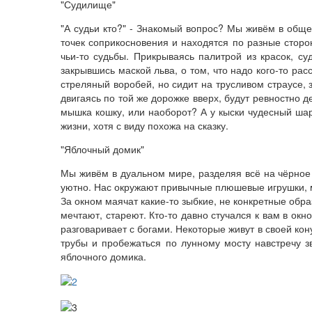
"Судилище"
"А судьи кто?" - Знакомый вопрос? Мы живём в обще
точек соприкосновения и находятся по разные сторо
чьи-то судьбы. Прикрываясь палитрой из красок, су
закрывшись маской льва, о том, что надо кого-то ра
стреляный воробей, но сидит на трусливом страусе,
двигаясь по той же дорожке вверх, будут ревностно д
мышка кошку, или наоборот? А у кыски чудесный шар
жизни, хотя с виду похожа на сказку.
"Яблочный домик"
Мы живём в дуальном мире, разделяя всё на чёрное 
уютно. Нас окружают привычные плюшевые игрушки, му
За окном маячат какие-то зыбкие, не конкретные обра
мечтают, стареют. Кто-то давно стучался к вам в окно
разговаривает с богами. Некоторые живут в своей кон
трубы и пробежаться по лунному мосту навстречу з
яблочного домика.