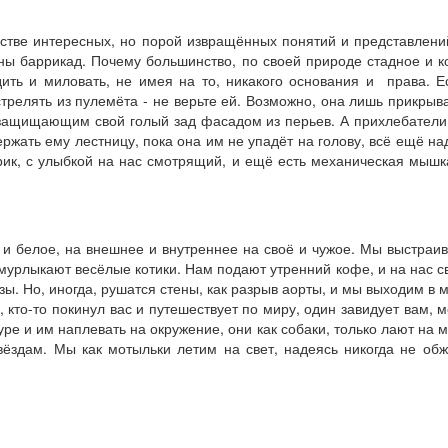
стве интересных, но порой извращённых понятий и представлени
ны баррикад. Почему большинство, по своей природе стадное и 
дить и миловать, не имея на то, никакого основания и права. 
сстрелять из пулемёта - не верьте ей. Возможно, она лишь прикрыв
 защищающим свой голый зад фасадом из перьев. А прихлебатели 
ержать ему лестницу, пока она им не упадёт на голову, всё ещё на
ик, с улыбкой на нас смотрящий, и ещё есть механическая мышка
и белое, на внешнее и внутреннее на своё и чужое. Мы выстраив
рлыкают весёлые котики. Нам подают утренний кофе, и на нас све
зы. Но, иногда, рушатся стены, как разрыв аорты, и мы выходим в
, кто-то покинул вас и путешествует по миру, один завидует вам, 
уре и им наплевать на окружение, они как собаки, только лают на м
вёздам. Мы как мотыльки летим на свет, надеясь никогда не об