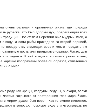
ла очень цельная и органичная жизнь, где природа
ость русалке, это был добрый дух, оберегающий всех
 и традиций. Носителем Берегини был мудрый змей, а
 в воду, и если рыбы приходили за второй порцией,
 по поводу отсутствующих воев и могла передать им
 позитивную весть или предзнаменование. Часто, для
 или гадалок. К ней всегда относились уважительно,
На картине изображены более 50 образов, сплетённых
ений о мире.
ь в роду как жрецы, колдуны, ведуны, знахари, волхи
 частью закрытого от посторонних глаз мира. Часть
и с миром духов, был ворон. Как тотемное животное,
шаяся в волосах, помогает видеть и чувствовать не