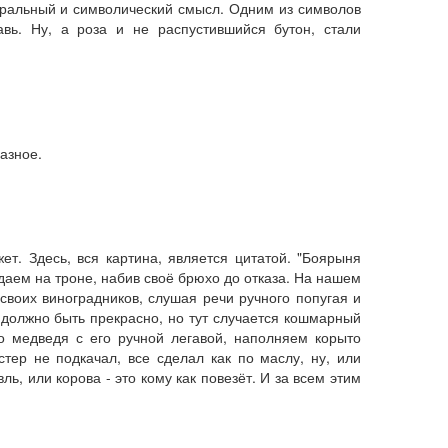
акральный и символический смысл. Одним из символов
вь. Ну, а роза и не распустившийся бутон, стали
азное.
ет. Здесь, вся картина, является цитатой. "Боярыня
аем на троне, набив своё брюхо до отказа. На нашем
своих виноградников, слушая речи ручного попугая и
 должно быть прекрасно, но тут случается кошмарный
о медведя с его ручной легавой, наполняем корыто
ер не подкачал, все сделал как по маслу, ну, или
ь, или корова - это кому как повезёт. И за всем этим