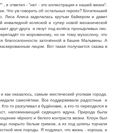
, я ответил - "нет - это иллюстрация к нашей жизни".
и. Что уж говорить об остальных героях? Богатенький
но. Лиса Алиса заделалась крутым байкером и давит
ой инвалидной коляской и супер новой механической
ают друг-друга и лезут под колёса пронырливых лис.
перепадёт по мороженому, но не тому мухослону, что
ься благосклонности заточённой в башне Мальвины. А
маскированным лицом. Вот такая получается сказка в
и как оказалось, самым мистический уголкам города.
 кидали самолётики. Все поддерживали радостные и
то-то разгуливал в будёновке, а кто-то переоделся в
 куст, напоминающий сидящего ждуна. Природа была
ощение чёрного и белого контраста жизни. Клоун был
ицо покрыто белым гримом, а из под шляпы торчали
стной мне породы. Я подумал, что жизнь - хороша, и