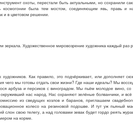
ак инструмент охоты, перестали быть актуальными, но сохранили с
сть космогонии была тем мостом, соединяющим явь, правь и на
к и в цветовом решении.
нии зеркала. Художественное мировозрение художника каждый раз р
х художников. Как правило, это подчёркивает, или дополняет сюж
мя чего мы готовы отдать свои жизни? Где наши идеалы? Мы воссед
ся арбуза и персиков с виноградом. Мы пьём молодое вино, со 
 окруживший нас народ. Нас охраняют зелёные болванчики, и всё
 комиссию из сведущих козлов и баранов, приглашаем свадебног
овационное колесо на резиновой подошве. И тут уж пьяный маст
й слон свою телегу, а над головами зевак будет гордо реять журавл
омером на корме.