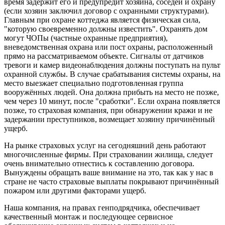
время задержит его и предупредит хозяина, соседей и охрану
(если хозяин заключил договор с охранными структурами).
Главным при охране коттеджа является физическая сила,
"которую своевременно должны известить". Охранять дом
могут ЧОПы (частные охранные предприятия),
вневедомственная охрана или пост охраны, расположенный
прямо на рассматриваемом объекте. Сигналы от датчиков
тревоги и камер видеонаблюдения должны поступать на пульт
охранной службы. В случае срабатывания системы охраны, на
место выезжает специально подготовленная группа
вооружённых людей. Она должна прибыть на место не позже,
чем через 10 минут, после "сработки". Если охрана появляется
позже, то страховая компания, при обнаружении кражи и не
задержании преступников, возмещает хозяину причинённый
ущерб.
На рынке страховых услуг на сегодняшний день работают
многочисленные фирмы. При страховании жилища, следует
очень внимательно отнестись к составлению договора.
Вынуждены обращать ваше внимание на это, так как у нас в
стране не часто страховые выплаты покрывают причинённый
пожаром или другими факторами ущерб.
Наша компания, на правах генподрядчика, обеспечивает
качественный монтаж и последующее сервисное