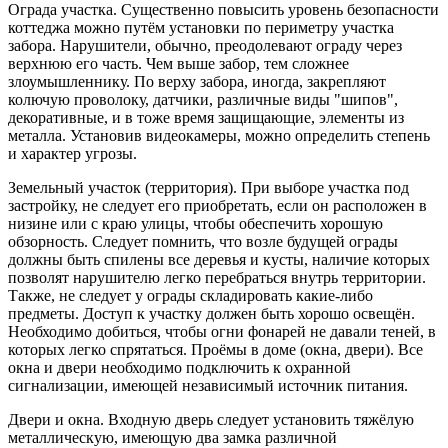
Ограда участка. Существенно повысить уровень безопасности
коттеджа можно путём установки по периметру участка
забора. Нарушители, обычно, преодолевают ограду через
верхнюю его часть. Чем выше забор, тем сложнее
злоумышленнику. По верху забора, иногда, закрепляют
колючую проволоку, датчики, различные виды "шипов",
декоративные, и в тоже время защищающие, элементы из
металла. Установив видеокамеры, можно определить степень
и характер угрозы.
Земельный участок (территория). При выборе участка под
застройку, не следует его приобретать, если он расположен в
низине или с краю улицы, чтобы обеспечить хорошую
обзорность. Следует помнить, что возле будущей ограды
должны быть спилены все деревья и кусты, наличие которых
позволят нарушителю легко перебраться внутрь территории.
Также, не следует у ограды складировать какие-либо
предметы. Доступ к участку должен быть хорошо освещён.
Необходимо добиться, чтобы огни фонарей не давали теней, в
которых легко спрятаться. Проёмы в доме (окна, двери). Все
окна и двери необходимо подключить к охранной
сигнализации, имеющей независимый источник питания.
Двери и окна. Входную дверь следует установить тяжёлую
металлическую, имеющую два замка различной