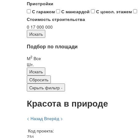
Пристройки
С гаражом
С мансардой
С цокол. этажем
Стоимость строительства
0
17 000 000
Подбор по площади
2
М
Все
Шт.
Скрыть фильтр
-
Красота в природе
< Назад
Вперёд >
Код проекта:
731