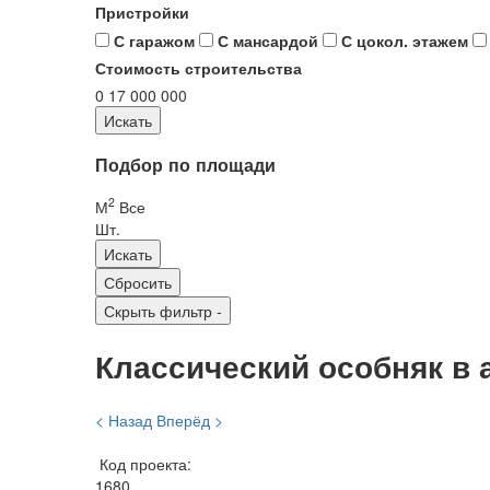
Пристройки
С гаражом
С мансардой
С цокол. этажем
Стоимость строительства
0
17 000 000
Подбор по площади
2
М
Все
Шт.
Скрыть фильтр
-
Классический особняк в 
< Назад
Вперёд >
Код проекта:
1680