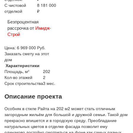
С чистовой
8 181 000
отделкой
₽
Безпроцентная
рассрочка от
Имидж-
Строй
Цена:
6 969 000
Руб.
Заказать смету на этот
дом
Характеристики
Площадь, м²
202
Кол-во этажей
2
Срок строительства
3 мес.
Описание проекта
Особняк в стиле Райта на 202 м2 может стать отличным
загородным жильём для большой и дружной семьи. Такой дом
прекрасно впишется и в городскую среду. Преобладание
натуральных цветов в отделке фасада позволит ему
одинаково достойно смотреться на фоне как самых разных