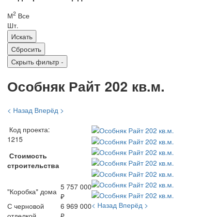
2
М
Все
Шт.
Скрыть фильтр
-
Особняк Райт 202 кв.м.
< Назад
Вперёд >
Код проекта:
1215
Стоимость
строительства
5 757 000
"Коробка" дома
₽
< Назад
Вперёд >
С черновой
6 969 000
отделкой
₽