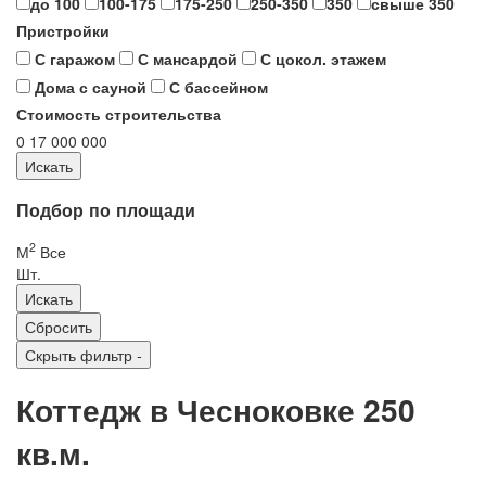
до 100
100-175
175-250
250-350
350
свыше 350
Пристройки
С гаражом
С мансардой
С цокол. этажем
Дома с сауной
С бассейном
Стоимость строительства
0
17 000 000
Подбор по площади
2
М
Все
Шт.
Скрыть фильтр
-
Коттедж в Чесноковке 250
кв.м.