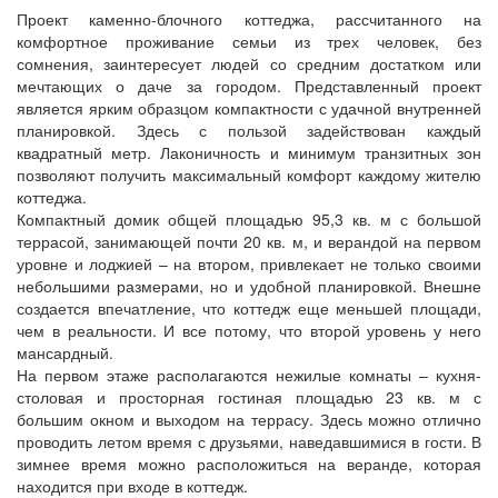
Проект каменно-блочного коттеджа, рассчитанного на
комфортное проживание семьи из трех человек, без
сомнения, заинтересует людей со средним достатком или
мечтающих о даче за городом. Представленный проект
является ярким образцом компактности с удачной внутренней
планировкой. Здесь с пользой задействован каждый
квадратный метр. Лаконичность и минимум транзитных зон
позволяют получить максимальный комфорт каждому жителю
коттеджа.
Компактный домик общей площадью 95,3 кв. м с большой
террасой, занимающей почти 20 кв. м, и верандой на первом
уровне и лоджией – на втором, привлекает не только своими
небольшими размерами, но и удобной планировкой. Внешне
создается впечатление, что коттедж еще меньшей площади,
чем в реальности. И все потому, что второй уровень у него
мансардный.
На первом этаже располагаются нежилые комнаты – кухня-
столовая и просторная гостиная площадью 23 кв. м с
большим окном и выходом на террасу. Здесь можно отлично
проводить летом время с друзьями, наведавшимися в гости. В
зимнее время можно расположиться на веранде, которая
находится при входе в коттедж.