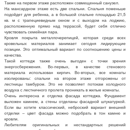
Также на первом этаже расположен совмещенный санузел.
На мансардном этаже есть две спальни. Спальня поменьше
подойдет для ребенка, а в большой спальне площадью 21,5
кв. м с трапециевидным окном и с выходом на лоджию,
расположенную прямо над террасой, будет себя отлично
чувствовать семейная пара.
Кровля покрыта металлочерепицей, которая среди всех
кровельных материалов занимает сегодня лидирующие
позиции. Это оптимальный вариант по соотношению цены и
качества.
Такой коттедж также очень выгоден с точки зрения
энергосбережения. Во-первых, в качестве стенового
материала использован кирпич. Во-вторых, все комнаты
изолированы: спальни на втором этаже отгорожены от
лестницы тамбуром. Это не позволяет потокам холодного
воздуха с лестничного пролета проникать в жилые комнаты.
Очень интересна и отделка фасада коттеджа. Фундамент
выложен камнем, а стены отделаны фасадной штукатуркой.
Если вы хотите классический, неброский вариант внешней
отделки – цвет фасада можно подобрать в тон камню и
кровли.
Любителям оригинальных и нестандартных решений