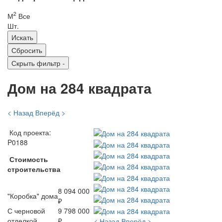
2
М
Все
Шт.
Скрыть фильтр
-
Дом на 284 квадрата
< Назад
Вперёд >
Код проекта:
P0188
Стоимость
строительства
8 094 000
"Коробка" дома
₽
С черновой
9 798 000
отделкой
₽
< Назад
Вперёд >