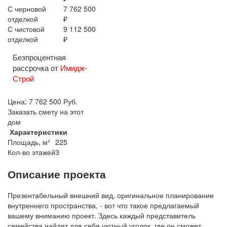
С черновой
7 762 500
отделкой
₽
С чистовой
9 112 500
отделкой
₽
Безпроцентная
рассрочка от
Имидж-
Строй
Цена:
7 762 500
Руб.
Заказать смету на этот
дом
Характеристики
Площадь, м²
225
Кол-во этажей
3
Описание проекта
Презентабельный внешний вид, оригинальное планирование
внутреннего пространства, - вот что такое предлагаемый
вашему вниманию проект. Здесь каждый представитель
семейства найдет для себя уютный уголок, где он сможет