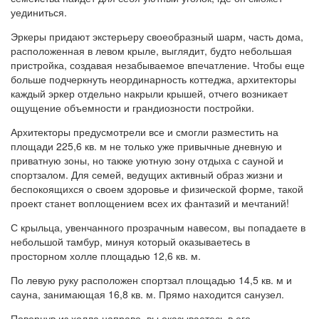
уединиться.
Эркеры придают экстерьеру своеобразный шарм, часть дома,
расположенная в левом крыле, выглядит, будто небольшая
пристройка, создавая незабываемое впечатление. Чтобы еще
больше подчеркнуть неординарность коттеджа, архитекторы
каждый эркер отдельно накрыли крышей, отчего возникает
ощущение объемности и грандиозности постройки.
Архитекторы предусмотрели все и смогли разместить на
площади 225,6 кв. м не только уже привычные дневную и
приватную зоны, но также уютную зону отдыха с сауной и
спортзалом. Для семей, ведущих активный образ жизни и
беспокоящихся о своем здоровье и физической форме, такой
проект станет воплощением всех их фантазий и мечтаний!
С крыльца, увенчанного прозрачным навесом, вы попадаете в
небольшой тамбур, минуя который оказываетесь в
просторном холле площадью 12,6 кв. м.
По левую руку расположен спортзал площадью 14,5 кв. м и
сауна, занимающая 16,8 кв. м. Прямо находится санузел.
Повернув из холла направо, вы оказываетесь в его