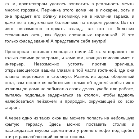
кв. м, архитекторам удалось воплотить в реальность мечты
многих горожан. Перчинка этого дома не в люкарне, хоть и
она придает его облику изюминку, не в наличии гаража, и
даже не в треугольном балкончике на втором уровне. Вот от
чего невозможно оторвать взгляд, так это от больших
стеклянных окон, как будто сложенных гармошкой. И это
только фасад здания! А представьте себя внутри!
Просторная гостиная площадью почти 40 кв. м поражает не
только своими размерами, и камином, изящно вписавшимся в
интерьер. Невозможно устоять против зрелища,
открывающегося вашим глазам в той части гостиной, где она
плавно перетекает в столовую. Разместив здесь обеденный
стол, вам останется заботиться только об одном: чтобы никто
из жильцов дома не забывал о своих делах, учебе или работе,
пытаясь подольше задержаться за столом, чтобы вдоволь
налюбоваться пейзажем и природой, окружающей со всех
сторон.
А через одно из таких окон вы можете попасть на небольшую
крытую террасу. Здесь можно поставить столик и
наслаждаться вкусом ароматного утреннего кофе под щебет
птиц и расслабляющий шелест листвы.