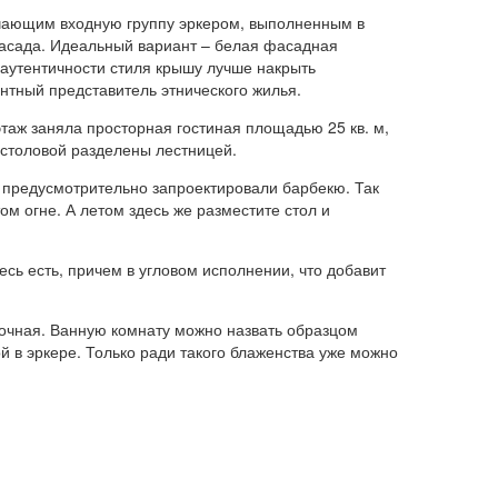
чающим входную группу эркером, выполненным в
фасада. Идеальный вариант – белая фасадная
 аутентичности стиля крышу лучше накрыть
антный представитель этнического жилья.
этаж заняла просторная гостиная площадью 25 кв. м,
 столовой разделены лестницей.
ы предусмотрительно запроектировали барбекю. Так
м огне. А летом здесь же разместите стол и
есь есть, причем в угловом исполнении, что добавит
рочная. Ванную комнату можно назвать образцом
ой в эркере. Только ради такого блаженства уже можно