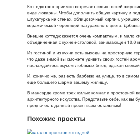
Коттедж гостеприимно встречает своих гостей широ
виде люкарны. Чтобы дополнить общую картину и по
штукатурка на стенах, облицовочный кирпич, украша
керамической черепицей натурального цвета. Добавьт
Внешне коттедж кажется очень компактным, и мало кто
объединенная с кухней-столовой, занимающей 18,8 к
Из гостиной и из кухни есть выходы на просторную т
что даже зимой вы сможете удивить своих гостей ар
наслаждайтесь вкусом любимых блюд, вдыхая свежи
И, конечно же, раз есть барбекю на улице, то в само
еще большего шарма вашему жилищу.
В мансарде кроме трех жилых комнат и просторной в
архитектурного искусства. Представьте себе, как вы 
предпочесть данный проект всем остальным!
Похожие проекты