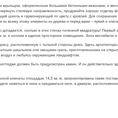
ким крыльцом, оформленным большими бетонными вазонами, и вен
дчеркнуть стилевую направленность, продумайте хорошо отделку 
ющий цоколь и гармонирующий по цвету с кровлей. Для сохранения
е ко всему этому элементы из дерева и перед вами – яркий и элег
 догадается, сколько в этих стенах полезной квадратуры! Первый 
в. м, и холлом в единое просторное помещение. Зона вестибюля и
еррасу, расположенную с тыльной стороны дома. Здесь архитектор
оматным шашлыком или овощами-гриль, приготовленными на открыто
й воздух и любуясь окружающим ландшафтом.
м коттедже должен быть предусмотрен камин. И он действительно зд
анной комнаты площадью 14,5 кв. м, запроектирована также пости
будете нежиться в пене и предаваться неге, в джакузи, расположенн