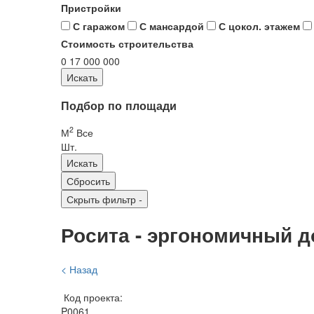
Пристройки
С гаражом
С мансардой
С цокол. этажем
Стоимость строительства
0
17 000 000
Подбор по площади
2
М
Все
Шт.
Скрыть фильтр
-
Росита - эргономичный д
< Назад
Код проекта:
P0061