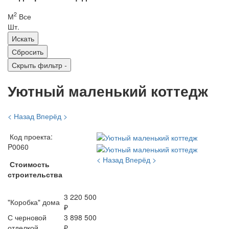
2
М
Все
Шт.
Скрыть фильтр
-
Уютный маленький коттедж
< Назад
Вперёд >
Код проекта:
P0060
< Назад
Вперёд >
Стоимость
строительства
3 220 500
"Коробка" дома
₽
С черновой
3 898 500
отделкой
₽