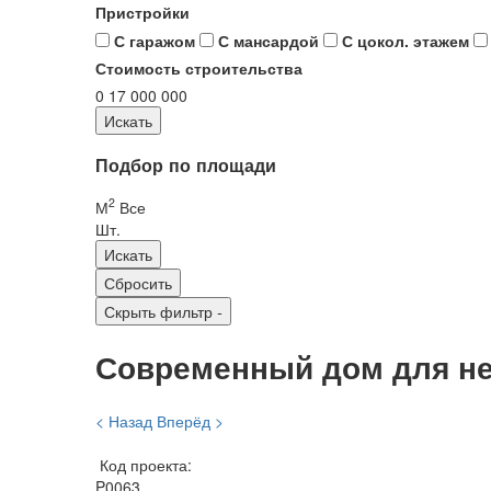
Пристройки
С гаражом
С мансардой
С цокол. этажем
Стоимость строительства
0
17 000 000
Подбор по площади
2
М
Все
Шт.
Скрыть фильтр
-
Современный дом для н
< Назад
Вперёд >
Код проекта:
P0063