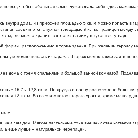
рено все, чтобы небольшая семья чувствовала себя здесь максима
ь внутри дома. Из прихожей площадью 5 кв. м можно попасть в гар
остиная соединяется с кухней площадью 9 кв. м. Границей между 
. м, где можно хранить заготовки на зиму и кухонную утварь.
ной формы, расположенную в торце здания. При желании террасу м
тельную можно попасть из гаража. В гараж можно также зайти непос
яев дома с тремя спальнями и большой ванной комнатой. Поднявш
ающие 15,7 и 12,8 кв. м. По другую сторону расположена большая
ющая 12 кв. м. Во всех комнатах второго уровня, кроме мансардн
кв. м.
 чем сам дом. Мягкие пастельные тона внешних стен коттеджа г
й, а еще лучше – натуральной черепицей.