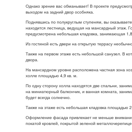
Однако зрение вас обманывает! В проекте предусмот
выходом на задний двор особняка.
Поднявшись по полукруглым ступеням, вы оказываетес
находится лестница, ведущая на мансардный этаж. Г
предусмотрена небольшая кладовка, занимающая 1,8 кв
Из гостиной есть двери на открытую террасу необыч
Также на первом этаже есть небольшой санузел. В ко
двора.
На мансардном уровне расположена частная зона хоз
холле площадью 4,9 кв. м.
По одну сторону холла находятся две спальни, заним
на миниатюрный балкончик, и ванная комната, занима
будет всегда солнечно.
Также на этаже есть небольшая кладовка площадью 2 
Оформление фасада привлекает не меньше внимания,
покатой кровлей, покрытой зеленой металлочерепице