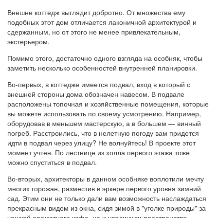
Внешне коттедж выглядит добротно. От множества ему
подобных этот дом отличается лаконичной архитектурой и
сдержанным, но от этого не менее привлекательным,
экстерьером.
Помимо этого, достаточно одного взгляда на особняк, чтобы
заметить несколько особенностей внутренней планировки.
Во-первых, в коттедже имеется подвал, вход в который с
внешней стороны дома обозначен навесом. В подвале
расположены топочная и хозяйственные помещения, которые
вы можете использовать по своему усмотрению. Например,
оборудовав в меньшем мастерскую, а в большем — винный
погреб. Расстроились, что в нелетную погоду вам придется
идти в подвал через улицу? Не волнуйтесь! В проекте этот
момент учтен. По лестнице из холла первого этажа тоже
можно спуститься в подвал.
Во-вторых, архитекторы в данном особняке воплотили мечту
многих горожан, разместив в эркере первого уровня зимний
сад. Этим они не только дали вам возможность наслаждаться
прекрасным видом из окна, сидя зимой в "уголке природы" за
чашкой ароматного кофе, но и увеличили пространство