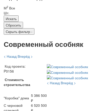
2
М
Все
Шт.
Скрыть фильтр
-
Современный особняк
< Назад
Вперёд >
Код проекта:
P0156
Стоимость
< Назад
Вперёд >
строительства
5 386 500
"Коробка" дома
₽
С черновой
6 520 500
отделкой
₽