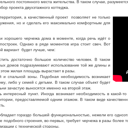
тельного постоянного места жительства. В таком случае, разумеет
ор проекта двухэтажного коттеджа.
территория, а качественный проект позволяет не только
ружения, но и сделать его максимально комфортным для
 и хорошего черчежа дома в моменте, когда речь идёт о
 построек. Однако в ряде моментов игра стоит свеч. Вот
й вариант будет лучше, чем:
тить достаточно большое количество человек. В таком
жных домов подразумевают использование той же длины и
и этом жилая площадь вырастает в разы.
й и спальной зоны. Подобная необходимость возникает
у, либо у семей с детьми. В таком случае объект будет
ьни зачастую выносятся именно на второй этаж.
ь интересный пункт. Иногда возникает необходимость в какой-то
итории, предоставляемой одним этажом. В таком виде качественн
ть.
обладает гораздо большей функциональностью, нежели его одноэта
е подобного строения, во-первых, требует черчежа в разы более т
лизации с технической стороны.