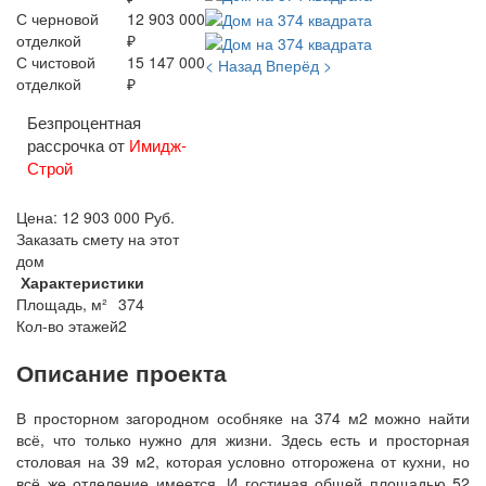
С черновой
12 903 000
отделкой
₽
С чистовой
15 147 000
< Назад
Вперёд >
отделкой
₽
Безпроцентная
рассрочка от
Имидж-
Строй
Цена:
12 903 000
Руб.
Заказать смету на этот
дом
Характеристики
Площадь, м²
374
Кол-во этажей
2
Описание проекта
В просторном загородном особняке на 374 м2 можно найти
всё, что только нужно для жизни. Здесь есть и просторная
столовая на 39 м2, которая условно отгорожена от кухни, но
всё же отделение имеется. И гостиная общей площадью 52