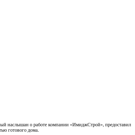
торый наслышан о работе компании «ИмиджСтрой», предоставил
тью готового дома.