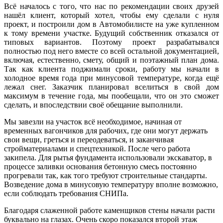
Всё началось с того, что нас по рекомендации своих друзей
нашёл клиент, который хотел, чтобы ему сделали с нуля
проект, и построили дом в Автомобилисте на уже купленном
к тому времени участке. Будущий собственник отказался от
типовых вариантов. Поэтому проект разрабатывался
полностью под него вместе со всей остальной документацией,
включая, естественно, смету, общий и поэтажный план дома.
Так как клиента поджимали сроки, работу мы начали в
холодное время года при минусовой температуре, когда ещё
лежал снег. Заказчик планировал вселиться в свой дом
максимум в течение года, мы пообещали, что он это сможет
сделать, и впоследствии своё обещание выполнили.
Мы завезли на участок всё необходимое, начиная от
временных вагончиков для рабочих, где они могут держать
свои вещи, греться и переодеваться, и заканчивая
стройматериалами и спецтехникой. После чего работа
закипела. Для рытья фундамента использовали экскаватор, в
процессе заливки основания бетонную смесь постоянно
прогревали так, как того требуют строительные стандарты.
Возведение дома в минусовую температуру вполне возможно,
если соблюдать требования СНИПа.
Благодаря слаженной работе каменщиков стены начали расти
буквально на глазах. Очень скоро показался второй этаж