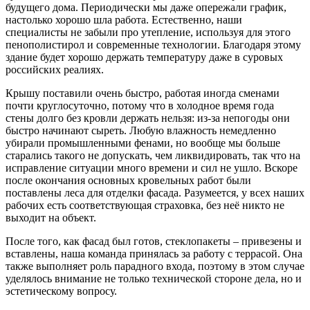
будущего дома. Периодически мы даже опережали график,
настолько хорошо шла работа. Естественно, наши
специалисты не забыли про утепление, используя для этого
пенополистирол и современные технологии. Благодаря этому
здание будет хорошо держать температуру даже в суровых
российских реалиях.
Крышу поставили очень быстро, работая иногда сменами
почти круглосуточно, потому что в холодное время года
стены долго без кровли держать нельзя: из-за непогоды они
быстро начинают сыреть. Любую влажность немедленно
убирали промышленными фенами, но вообще мы больше
старались такого не допускать, чем ликвидировать, так что на
исправление ситуации много времени и сил не ушло. Вскоре
после окончания основных кровельных работ были
поставлены леса для отделки фасада. Разумеется, у всех наших
рабочих есть соответствующая страховка, без неё никто не
выходит на объект.
После того, как фасад был готов, стеклопакеты – привезены и
вставлены, наша команда принялась за работу с террасой. Она
также выполняет роль парадного входа, поэтому в этом случае
уделялось внимание не только технической стороне дела, но и
эстетическому вопросу.