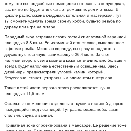
тому, что все подсобные помещения вынесены в полуподвал,
вас ничто не будет отвлекать от домашних дел и отдыха. В
цоколе расположена кладовая, котельная и мастерская. Тут
вы сможете уделять время своему хобби, будь-то резьба по
дереву или игра на гитаре.
Парадный вход встречает своих гостей симпатичной верандой
площадью 8,8 кв. м. Ее изюминкой станет окно, выполненное
в форме ромба. Миновав веранду, вы сразу попадаете в
двусветную гостиную, занимающую 26,4 кв. м. За счет
наличия второго света комната кажется значительно больше и
всегда будет наполнена естественным освещением. Здесь
дизайнеры предусмотрели угловой камин, который,
безусловно, станет центральным элементом интерьера.
Также в этой части первого этажа располагается кухня
площадью 11,5 кв. м.
Остальные помещения отделены от кухни с гостиной дверью,
находящейся под лестницей. Тут расположена небольшая
спальня, сауна и ванная.
Приватная зона спроектирована в мансарде. Ее решение тоже
нетривиально. Поднявшись по лестнице, вы сначала