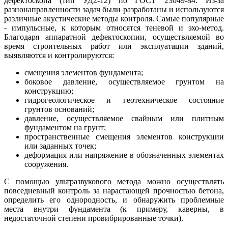
дефектоскопа (тип УД2-12) по ГОСТ 23049-84. Из-за
разнонаправленности задач были разработаны и используются
различные акустические методы контроля. Самые популярные
- импульсные, к которым относятся теневой и эхо-метод.
Благодаря аппаратной дефектоскопии, осуществляемой во
время строительных работ или эксплуатации зданий,
выявляются и контролируются:
смещения элементов фундамента;
боковое давление, осуществляемое грунтом на
конструкцию;
гидрогеологическое и геотехническое состояние
грунтов оснований;
давление, осуществляемое свайным или плитным
фундаментом на грунт;
пространственные смещения элементов конструкции
или заданных точек;
деформация или напряжение в обозначенных элементах
сооружения.
С помощью ультразвукового метода можно осуществлять
повседневный контроль за нарастающей прочностью бетона,
определить его однородность, и обнаружить проблемные
места внутри фундамента (к примеру, каверны, в
недостаточной степени провибрированные точки).