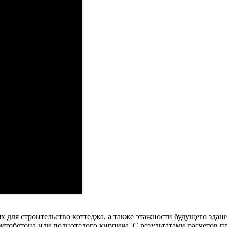
 для строительство коттеджа, а также этажности будущего здани
зитобетона или полнотелого кирпича. С результатами расчетов пр