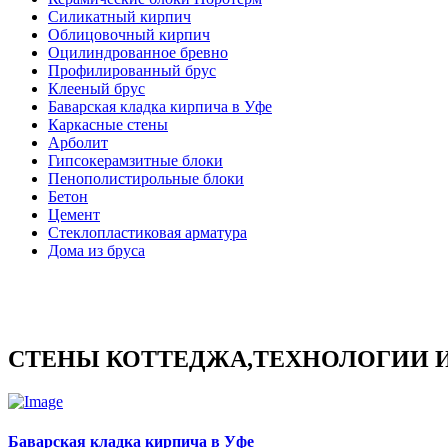
Силикатный кирпич
Облицовочный кирпич
Оцилиндрованное бревно
Профилированный брус
Клееный брус
Баварская кладка кирпича в Уфе
Каркасные стены
Арболит
Гипсокерамзитные блоки
Пенополистирольные блоки
Бетон
Цемент
Стеклопластиковая арматура
Дома из бруса
СТЕНЫ КОТТЕДЖА,ТЕХНОЛОГИИ 
Баварская кладка кирпича в Уфе