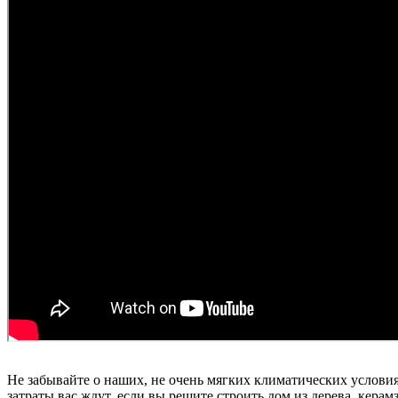
Не забывайте о наших, не очень мягких климатических условиях
затраты вас ждут, если вы решите строить дом из дерева, керам