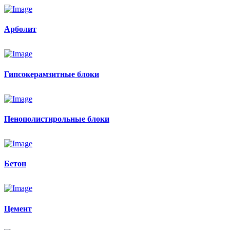
Арболит
Гипсокерамзитные блоки
Пенополистирольные блоки
Бетон
Цемент