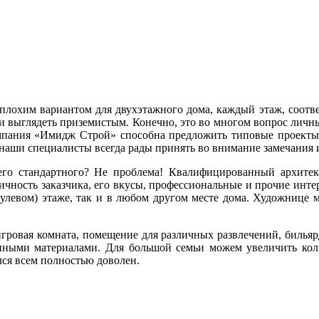
еплохим вариантом для двухэтажного дома, каждый этаж, соотв
и выглядеть приземистым. Конечно, это во многом вопрос личн
омпания «Имидж Строй» способна предложить типовые проекты 
 наши специалисты всегда рады принять во внимание замечания 
о стандартного? Не проблема! Квалифицированный архитект
личность заказчика, его вкусы, профессиональные и прочие инте
(нулевом) этаже, так и в любом другом месте дома. Художнице 
гровая комната, помещение для различных развлечений, бильяр
енными материалами. Для большой семьи можем увеличить коли
лся всем полностью доволен.