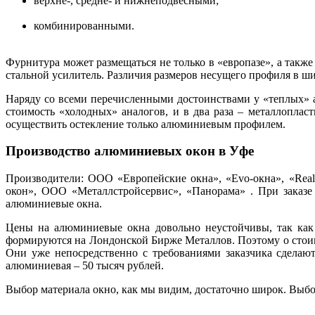
верхне-, средне- и нижнеподвесными;
комбинированными.
Фурнитура может размещаться не только в «европазе», а такж
стальной усилитель. Различия размеров несущего профиля в ш
Наряду со всеми перечисленными достоинствами у «теплых» а
стоимость «холодных» аналогов, и в два раза – металлоплас
осуществить остекление только алюминиевым профилем.
Производство алюминиевых окон в Уфе
Производители: ООО «Европейские окна», «Evo-окна», «Rea
окон», ООО «Металлстройсервис», «Панорама» . При заказе
алюминиевые окна.
Цены на алюминиевые окна довольно неустойчивы, так как 
формируются на Лондонской Бирже Металлов. Поэтому о стои
Они уже непосредственно с требованиями заказчика сделают
алюминиевая – 50 тысяч рублей.
Выбор материала окно, как мы видим, достаточно широк. Выбо