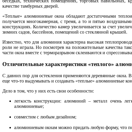
беседках, технических помещениях, торговых павильонах, 
качестве тамбурных дверей.
«Теплые» алюминиевые окна обладают достаточными теплои
получается многокамерная, с тремя, а то и пятью воздушны
конструкциях. Количество камер увеличивается за счет увел
зимних садов, бассейнов, помещений со стеклянной крышей.
Известно, что для алюминия характерна высокая теплопрово
роли не играла. Но посмотрев на положительные качества так
части окна вместе с терморазрывом склеиваются и спрессовыва
Отличительные характеристики «теплого» алюми
С давних пор для остекления применяются деревянные окна. В
еще что-то выдумывать и создавать «теплые» алюминиевые ко
Дело в том, что у них есть свои особенности:
легкость конструкции: алюминий – металл очень лег
алюминиевые;
совместим с любым дизайном;
алюминиевым окнам можно придать любую форму, что по