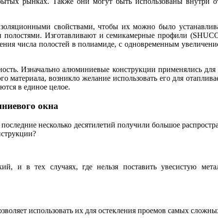
крытых рынках. Также они могут быть использованы внутри 
золяционными свойствами, чтобы их можно было устанавлив
ми полостями. Изготавливают и семикамерные профили (SHUCO)
ичения числа полостей в полиамиде, с одновременным увеличен
дность. Изначально алюминиевые конструкции применялись для 
ого материала, возникло желание использовать его для отапли
ются в единое целое.
ниевого окна
 последние несколько десятилетий получили большое распростр
нструкции?
кий, и в тех случаях, где нельзя поставить увесистую мета
зволяет использовать их для остекления проемов самых сложны