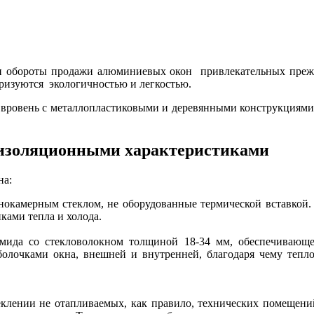
ои обороты продажи алюминиевых окон привлекательных прежд
еризуются экологичностью и легкостью.
ут вровень с металлопластиковыми и деревянными конструкциям
оизоляционными характеристиками
на:
нокамерным стеклом, не оборудованные термической вставкой.
ками тепла и холода.
мида со стекловолокном толщиной 18-34 мм, обеспечивающе
олочками окна, внешней и внутренней, благодаря чему тепло
лении не отапливаемых, как правило, технических помещений