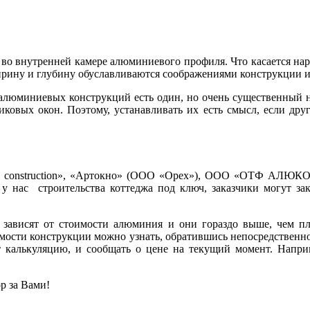
е во внутренней камере алюминиевого профиля. Что касается на
ирину и глубину обуславливаются соображениями конструкции и
люминиевых конструкций есть один, но очень существенный не
тиковых окон. Поэтому, устанавливать их есть смысл, если дру
l construction», «Артокно» (ООО «Орех»), ООО «ОТФ АЛЮКОМ
 у нас строительства коттеджа под ключ, заказчики могут за
зависят от стоимости алюминия и они гораздо выше, чем пла
мости конструкции можно узнать, обратившись непосредственн
 калькуляцию, и сообщать о цене на текущий момент. Наприме
р за Вами!