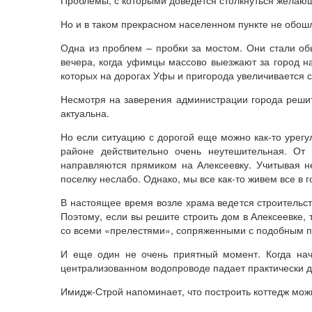
Проблемы, с которыми доведется столкнуться желающ
Но и в таком прекрасном населенном пункте не обош
Одна из проблем – пробки за мостом. Они стали об
вечера, когда уфимцы массово выезжают за город н
которых на дорогах Уфы и пригорода увеличивается с
Несмотря на заверения администрации города решить
актуальна.
Но если ситуацию с дорогой еще можно как-то урегу
районе действительно очень неутешительная. От
направляются прямиком на Алексеевку. Учитывая не
поселку неслабо. Однако, мы все как-то живем все в г
В настоящее время возле храма ведется строительст
Поэтому, если вы решите строить дом в Алексеевке, 
со всеми «прелестями», сопряженными с подобным пр
И еще один не очень приятный момент. Когда начи
централизованном водопроводе падает практически до
Имидж-Строй напоминает, что построить коттедж мож