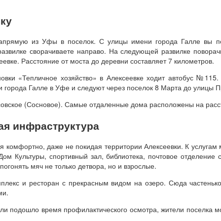
вку
напрямую из Уфы в поселок. С улицы имени города Галле вы по
развилке сворачиваете направо. На следующей развилке поворачи
евке. Расстояние от моста до деревни составляет 7 километров.
овки «Тепличное хозяйство» в Алексеевке ходит автобус №115.
города Галле в Уфе и следуют через поселок 8 Марта до улицы П
совское (Сосновое). Самые отдаленные дома расположены на расс
ая инфраструктура
ебя комфортно, даже не покидая территории Алексеевки. К услугам 
ом Культуры, спортивный зал, библиотека, почтовое отделение 
огонять мяч не только детвора, но и взрослые.
плекс и ресторан с прекрасным видом на озеро. Сюда частеньк
ми.
ли подошло время профилактического осмотра, жители поселка мо