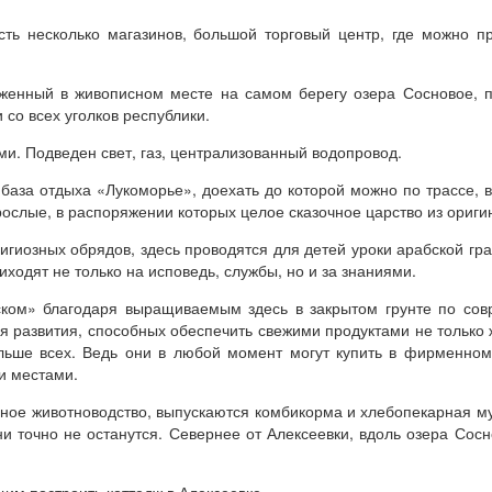
сть несколько магазинов, большой торговый центр, где можно 
женный в живописном месте на самом берегу озера Сосновое, п
со всех уголков республики.
. Подведен свет, газ, централизованный водопровод.
база отдыха «Лукоморье», доехать до которой можно по трассе, в
зрослые, в распоряжении которых целое сказочное царство из ориг
игиозных обрядов, здесь проводятся для детей уроки арабской гра
ходят не только на исповедь, службы, но и за знаниями.
ском» благодаря выращиваемым здесь в закрытом грунте по сов
 развития, способных обеспечить свежими продуктами не только ж
льше всех. Ведь они в любой момент могут купить в фирменном
и местами.
чное животноводство, выпускаются комбикорма и хлебопекарная мук
ни точно не останутся. Севернее от Алексеевки, вдоль озера Сосн