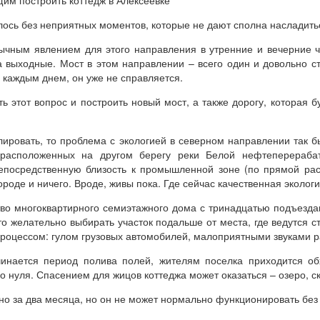
им построить коттедж в Алексеевке
лось без неприятных моментов, которые не дают сполна насладить
ычным явлением для этого направления в утренние и вечерние ч
а выходные. Мост в этом направлении – всего один и довольно с
 каждым днем, он уже не справляется.
 этот вопрос и построить новый мост, а также дорогу, которая 
лировать, то проблема с экологией в северном направлении так бы
 расположенных на другом берегу реки Белой нефтеперераб
посредственную близость к промышленной зоне (по прямой расс
ороде и ничего. Вроде, живы пока. Где сейчас качественная эколог
во многоквартирного семиэтажного дома с тринадцатью подъездами
то желательно выбирать участок подальше от места, где ведутся 
оцессом: гулом грузовых автомобилей, малоприятными звуками ра
нается период полива полей, жителям поселка приходится обх
 нуля. Спасением для жицов коттеджа может оказаться – озеро, с
но за два месяца, но он не может нормально функционировать без