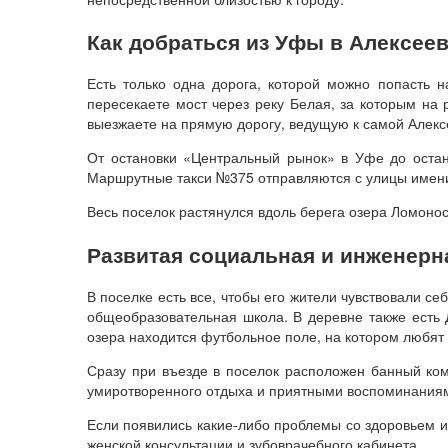
Как добраться из Уфы в Алексее
Есть только одна дорога, которой можно попасть 
пересекаете мост через реку Белая, за которым на 
выезжаете на прямую дорогу, ведущую к самой Алексе
От остановки «Центральный рынок» в Уфе до остан
Маршрутные такси №375 отправляются с улицы имени 
Весь поселок растянулся вдоль берега озера Ломоно
Развитая социальная и инженерн
В поселке есть все, чтобы его жители чувствовали с
общеобразовательная школа. В деревне также есть Д
озера находится футбольное поле, на котором любят п
Сразу при въезде в поселок расположен банный ком
умиротворенного отдыха и приятными воспоминания
Если появились какие-либо проблемы со здоровьем и
женской консультации и зубоврачебного кабинета.