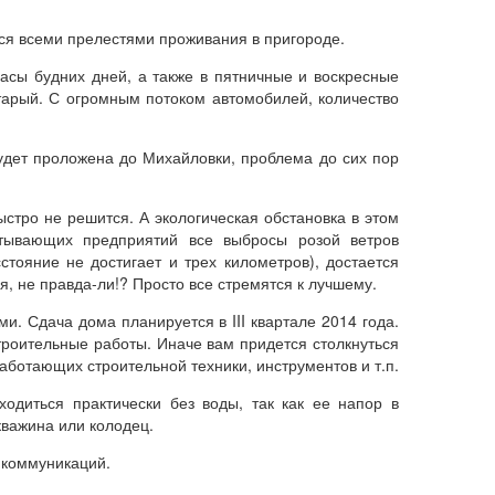
ся всеми прелестями проживания в пригороде.
асы будних дней, а также в пятничные и воскресные
тарый. С огромным потоком автомобилей, количество
будет проложена до Михайловки, проблема до сих пор
стро не решится. А экологическая обстановка в этом
атывающих предприятий все выбросы розой ветров
тояние не достигает и трех километров), достается
ия, не правда-ли!? Просто все стремятся к лучшему.
. Сдача дома планируется в III квартале 2014 года.
строительные работы. Иначе вам придется столкнуться
ботающих строительной техники, инструментов и т.п.
одиться практически без воды, так как ее напор в
кважина или колодец.
 коммуникаций.