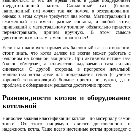
выключился. В это же время тепло в доме поддерживает
твердотопливный котел. Сжиженный газ (баллон,
наполненный им) может так же помочь в резервировании,
однако в этом случае требуется два котла. Магистральный и
сжиженный газ имеют разные составы, и любой котел,
привыкший к магистральному топливу, обязательно придется
перенастраивать, причем вручную. В этом смысле
двухтопочным котлам замены просто нет!
Если вы планируете применять баллонный газ в отоплении,
стоит знать, что котел далеко не всегда может работать с
баллоном на большой мощности. При активном истоке газа
баллон обмерзает, а количество выдаваемого газа сильно
снижается. С другой стороны, в прогретом начальной
мощностью котла доме для поддержания тепла (с учетом
хорошей теплоизоляции) больше просто не нужно, да и
проблема с обмерзанием решается достаточно просто.
Разновидности котлов и оборудование
котельной
Наиболее важная классификация котлов - по материалу самой
топки. От этого напрямую зависит долговечность и
надежность котла. Чаще всего настенные котлы производят с