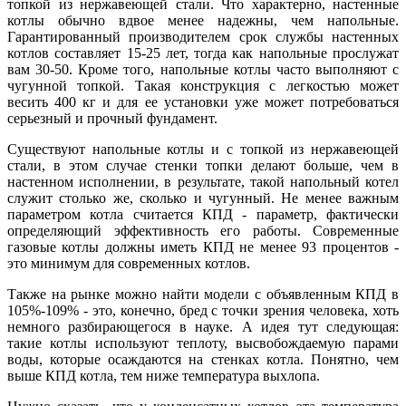
топкой из нержавеющей стали. Что характерно, настенные
котлы обычно вдвое менее надежны, чем напольные.
Гарантированный производителем срок службы настенных
котлов составляет 15-25 лет, тогда как напольные прослужат
вам 30-50. Кроме того, напольные котлы часто выполняют с
чугунной топкой. Такая конструкция с легкостью может
весить 400 кг и для ее установки уже может потребоваться
серьезный и прочный фундамент.
Существуют напольные котлы и с топкой из нержавеющей
стали, в этом случае стенки топки делают больше, чем в
настенном исполнении, в результате, такой напольный котел
служит столько же, сколько и чугунный. Не менее важным
параметром котла считается КПД - параметр, фактически
определяющий эффективность его работы. Современные
газовые котлы должны иметь КПД не менее 93 процентов -
это минимум для современных котлов.
Также на рынке можно найти модели с объявленным КПД в
105%-109% - это, конечно, бред с точки зрения человека, хоть
немного разбирающегося в науке. А идея тут следующая:
такие котлы используют теплоту, высвобождаемую парами
воды, которые осаждаются на стенках котла. Понятно, чем
выше КПД котла, тем ниже температура выхлопа.