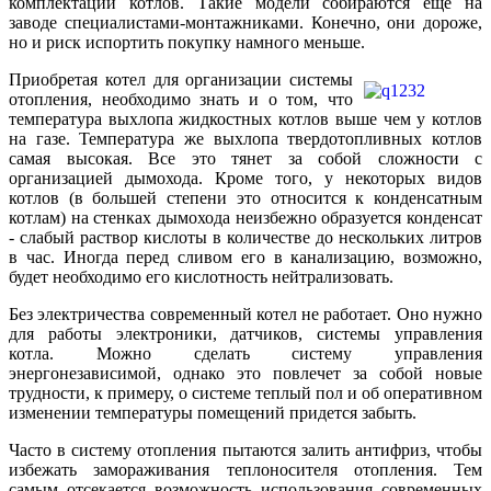
комплектации котлов. Такие модели собираются еще на
заводе специалистами-монтажниками. Конечно, они дороже,
но и риск испортить покупку намного меньше.
Приобретая котел для организации системы
отопления, необходимо знать и о том, что
температура выхлопа жидкостных котлов выше чем у котлов
на газе. Температура же выхлопа твердотопливных котлов
самая высокая. Все это тянет за собой сложности с
организацией дымохода. Кроме того, у некоторых видов
котлов (в большей степени это относится к конденсатным
котлам) на стенках дымохода неизбежно образуется конденсат
- слабый раствор кислоты в количестве до нескольких литров
в час. Иногда перед сливом его в канализацию, возможно,
будет необходимо его кислотность нейтрализовать.
Без электричества современный котел не работает. Оно нужно
для работы электроники, датчиков, системы управления
котла. Можно сделать систему управления
энергонезависимой, однако это повлечет за собой новые
трудности, к примеру, о системе теплый пол и об оперативном
изменении температуры помещений придется забыть.
Часто в систему отопления пытаются залить антифриз, чтобы
избежать замораживания теплоносителя отопления. Тем
самым отсекается возможность использования современных