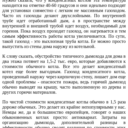
Нужно сказать, что у конденсатных котлов эта температура
находится на отметке 40-60 градусов и они идеально подходят
для установки совместно с легким не массивным газоходом.
Часто их газоходы делают двухслойными. По внутренней
трубе идет отработанный дым, а в пространстве между
внутренней и внешней трубой идет воздух, необходимый для
горения. Пока воздух проходит газоход, он нагревается и тем
самым эффективность работы котла увеличивается. По сути,
такой газоход - это выхлопная труба котла. Ее можно просто
выпустить из стены дома наружу из котельной.
К слову сказать, обустройство типичного дымохода для дома в
два этажа потянет на 1,5-2 тыс. евро, которые добавляются к
стоимости обычного котла. Все это делает конденсатный
котел еще более выгодным. Газоход конденсатного котла,
проведенный наружу через кирпичную стену, лишает дом еще
одной проблемы - опасности пожара, ведь горячий дымоход
обычно выводят на крышу, часто выполненную из дерева и
других горючи материалов.
По чистой стоимости конденсатные котлы обычно в 1,5 раза
дороже обычных. Это делает их крайне непопулярными у нас.
Немцы же, да и большинство европейцев, говорят о наших
обыкновенных котлах просто: антиквариат. Затраты на
организацию дымохода, дополнительной разницы в
эффективности обычно сводят различия по стоимости этих