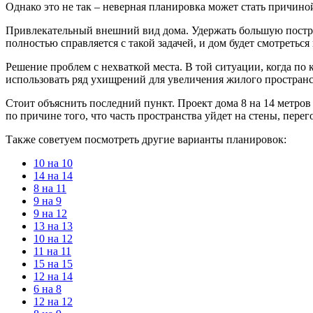
Однако это не так – неверная планировка может стать причино
Привлекательный внешний вид дома. Удержать большую постро
полностью справляется с такой задачей, и дом будет смотреться
Решение проблем с нехваткой места. В той ситуации, когда по
использовать ряд ухищрений для увеличения жилого пространс
Стоит объяснить последний пункт. Проект дома 8 на 14 метров 
по причине того, что часть пространства уйдет на стены, пер
Также советуем посмотреть другие варианты планировок:
10 на 10
14 на 14
8 на 11
9 на 9
9 на 12
13 на 13
10 на 12
11 на 11
15 на 15
12 на 14
6 на 8
12 на 12