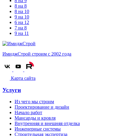
8 на 9
8 на 8
8 на 10
9 на 10
6 на 12
7 на 8
9 на 11
ИмиджСтрой
строим с 2002 года
Карта сайта
Услуги
Из чего мы строим
Проектирование и дизайн
Начало работ
Мансарды и кровля
Внутренняя и внешняя отделка
Инженерные системы
Строительная экспертиза