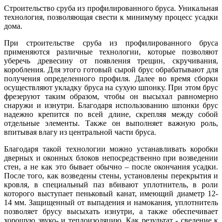
Строительство сруба из профилированного бруса. Уникальная
технология, позволяющая свести к минимуму процесс усадки
дома.
При строительстве сруба из профилированного бруса
применяются различные технологии, которые позволяют
уберечь древесину от появления трещин, скручивания,
коробления. Для этого готовый сырой брус обрабатывают для
получения определенного профиля. Далее во время сборки
осуществляют укладку бруса на сухую шпонку. При этом брус
фрезеруют таким образом, чтобы он высыхал равномерно
снаружи и изнутри. Благодаря использованию шпонки брус
надежно крепится по всей длине, скрепляя между собой
отдельные элементы. Также он выполняет важную роль,
впитывая влагу из центральной части бруса.
Благодаря такой технологии можно устанавливать коробки
дверных и оконных блоков непосредственно при возведении
стен, а не как это бывает обычно – после окончания усадки.
После того, как возведены стены, установлены перекрытия и
кровля, в специальный паз вбивают уплотнитель, в роли
которого выступает пеньковый канат, имеющий диаметр 12-
14 мм. Защищенный от выпадения и намокания, уплотнитель
позволяет брусу высыхать изнутри, а также обеспечивает
хорошую звуко- и теплоизоляцию. Как результат - сведение к