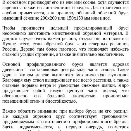
В основном производят его из ели или сосны, хотя случаются
варианты также из лиственницы и кедра. Для строительства
срубов применяется, как правило, обычный обрезной брус,
имеющий сечение 200х200 или 150х150 мм или иное.
Чтобы произвести цельный профилированный брус,
необходимо заготовить качественный обрезной материал. В
данном случае очень важен регион, откуда он поставляется.
Лучше всего, если обрезной брус – из северных регионов
России. Дерево там более плотное, что позволяет избежать
сильной усадки строений, а также значительно экологичнее.
Основой профилированного бруса является ядровая
древесина – составляющая центральная часть ствола. Такое
ядро в живом дереве выполняет механическую функцию.
Благодаря ему ствол выдерживает вес всего растения, а также
сильные порывы ветра и увесистые снежные шапки. Ядро
представляет собой самую ценную часть дерева, что
обусловлено его большой плотностью, прочностью,
повышенной огне- и биостойкостью.
Важно обратить внимание при выборе бруса на его распил.
Не каждый обрезной брус соответствует требованиям,
предъявляемым к изготовлению профилированного бревна.
Здесь подразумевается, в первую очередь, геометрия