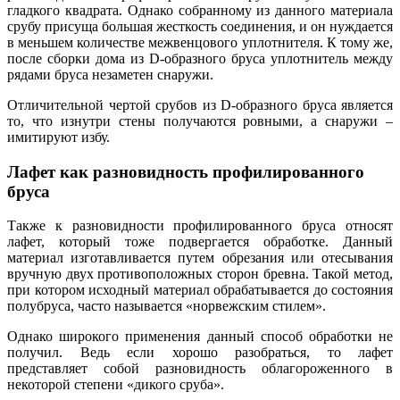
гладкого квадрата. Однако собранному из данного материала
срубу присуща большая жесткость соединения, и он нуждается
в меньшем количестве межвенцового уплотнителя. К тому же,
после сборки дома из D-образного бруса уплотнитель между
рядами бруса незаметен снаружи.
Отличительной чертой срубов из D-образного бруса является
то, что изнутри стены получаются ровными, а снаружи –
имитируют избу.
Лафет как разновидность профилированного
бруса
Также к разновидности профилированного бруса относят
лафет, который тоже подвергается обработке. Данный
материал изготавливается путем обрезания или отесывания
вручную двух противоположных сторон бревна. Такой метод,
при котором исходный материал обрабатывается до состояния
полубруса, часто называется «норвежским стилем».
Однако широкого применения данный способ обработки не
получил. Ведь если хорошо разобраться, то лафет
представляет собой разновидность облагороженного в
некоторой степени «дикого сруба».