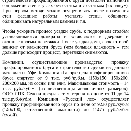
строительстве профилированного бруса позволяет выполнять
сопряжение стен в углах без остатка и с остатком («в чашу»).
При первом методе можно осуществлять после возведения
стен фасадные работы: утеплять стены, обшивать,
облицовывать натуральным камнем и т.д.
Чтобы ускорить процесс усадки сруба, к подпорным столбам
устанавливаются домкраты и вставляются в дверные и
оконные проемы перетяжки. После усадки дома, срок которой
зависит от влажности бруса (чем большая влажность – тем
дольше происходит процесс), перетяжки снимаются.
Компании, осуществляющие производство, продажу
профилированного бруса и строительство срубов из данного
материала в Уфе. Компания «Галор»: цена профилированного
бруса стартует от 9 тыс. руб./куб.м. (150х150, 150х200,
200х200 мм, из сосны или ели). Максимальная стоимость – 14
тыс. руб./куб.м. (из лиственницы аналогичных размеров).
ООО ЛПК Селена предлагает материал по цене от 11 до 14
тыс.руб./куб.м. Компания «Русский лес» осуществляет
продажу профилированного бруса по цене от 9230 руб./куб.м
(140х190, естественной влажности) до 11475 руб./куб.м
(сухой).