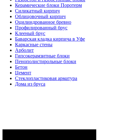
Керамические блоки Поротерм
Силикатный кирпич
Облицовочный кирпич
Оцилиндрованное бревно
Профилированный брус
Клееный брус
Баварская кладка кирпича в Уфе
Каркасные стены
Арболит
Гипсокерамзитные блоки
Пенополистирольные блоки
Бетон
Цемент
Стеклопластиковая арматура
Дома из бруса