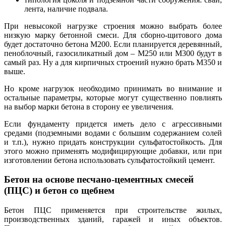
лента, наличие подвала.
При невысокой нагрузке строения можно выбрать более
низкую марку бетонной смеси. Для сборно-щитового дома
будет достаточно бетона М200. Если планируется деревянный,
пеноблочный, газосиликатный дом – М250 или М300 будут в
самый раз. Ну а для кирпичных строений нужно брать М350 и
выше.
Но кроме нагрузок необходимо принимать во внимание и
остальные параметры, которые могут существенно повлиять
на выбор марки бетона в сторону ее увеличения.
Если фундаменту придется иметь дело с агрессивными
средами (подземными водами с большим содержанием солей
и т.п.), нужно придать конструкции сульфатостойкость. Для
этого можно применять модифицирующие добавки, или при
изготовлении бетона использовать сульфатостойкий цемент.
Бетон на основе песчано-цементных смесей
(ПЦС) и бетон со щебнем
Бетон ПЦС применяется при строительстве жилых,
производственных зданий, гаражей и иных объектов.