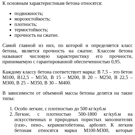
К основным характеристикам бетона относятся:
подвижность;
морозостойкость;
плотность;
термостойкость;
прочность на сжатие.
Самой главной из них, по которой и определяется класс
бетона, является прочность на сжатие. Классом бетона
называют числовую характеристику его прочности,
принимаемую с гарантированной обеспеченностью 0,95.
Каждому классу бетона соответствует марка: В 7,5 – это бетон
М100, В12,5 – М150, В 15 – М200, В 20 – М250, В 22,5 –
М300, В 25 – М350, В 30 – М400.
В зависимости от объемной массы бетоны делятся на такие
типы:
Особо легкие, с плотностью до 500 кг/куб.м
Легкие, с плотностью 500-1800 кг/куб.м на
искусственных и природных пористых заполнителях
(газо-, пено-, керамзитобетоны, арболит. К легким
бетонам относятся марки М100-М300, которые