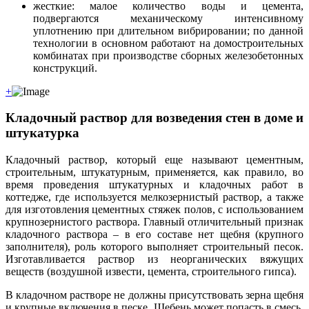
жесткие: малое количество воды и цемента,
подвергаются механическому интенсивному
уплотнению при длительном вибрировании; по данной
технологии в основном работают на домостроительных
комбинатах при производстве сборных железобетонных
конструкций.
+
Кладочный раствор для возведения стен в доме и
штукатурка
Кладочный раствор, который еще называют цементным,
строительным, штукатурным, применяется, как правило, во
время проведения штукатурных и кладочных работ в
коттедже, где используется мелкозернистый раствор, а также
для изготовления цементных стяжек полов, с использованием
крупнозернистого раствора. Главный отличительный признак
кладочного раствора – в его составе нет щебня (крупного
заполнителя), роль которого выполняет строительный песок.
Изготавливается раствор из неорганических вяжущих
веществ (воздушной извести, цемента, строительного гипса).
В кладочном растворе не должны присутствовать зерна щебня
и крупные включения в песке. Щебень может попасть в смесь,