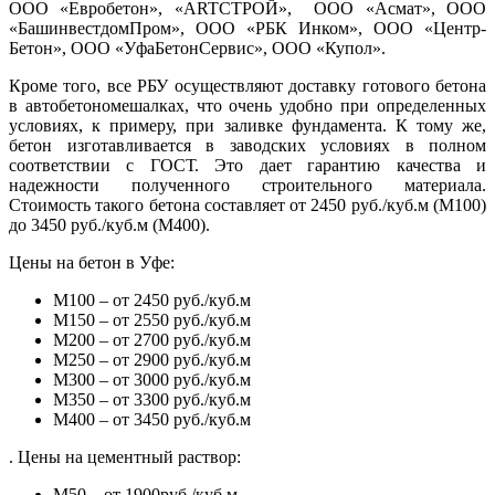
ООО «Евробетон», «ARTСТРОЙ», ООО «Асмат», ООО
«БашинвестдомПром», ООО «РБК Инком», ООО «Центр-
Бетон», ООО «УфаБетонСервис», ООО «Купол».
Кроме того, все РБУ осуществляют доставку готового бетона
в автобетономешалках, что очень удобно при определенных
условиях, к примеру, при заливке фундамента. К тому же,
бетон изготавливается в заводских условиях в полном
соответствии с ГОСТ. Это дает гарантию качества и
надежности полученного строительного материала.
Стоимость такого бетона составляет от 2450 руб./куб.м (М100)
до 3450 руб./куб.м (М400).
Цены на бетон в Уфе:
М100 – от 2450 руб./куб.м
М150 – от 2550 руб./куб.м
М200 – от 2700 руб./куб.м
М250 – от 2900 руб./куб.м
М300 – от 3000 руб./куб.м
М350 – от 3300 руб./куб.м
М400 – от 3450 руб./куб.м
. Цены на цементный раствор:
М50 – от 1900руб./куб.м