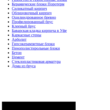
Керамические блоки Поротерм
Силикатный кирпич
Облицовочный кирпич
Оцилиндрованное бревно
Профилированный брус
Клееный брус
Баварская кладка кирпича в Уфе
Каркасные стены
Арболит
Гипсокерамзитные блоки
Пенополистирольные блоки
Бетон
Цемент
Стеклопластиковая арматура
Дома из бруса