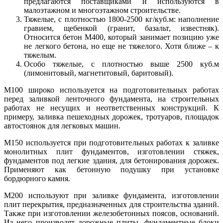
предлагаются поставщиками и используются в
малоэтажном и многоэтажном строительстве.
Тяжелые, с плотностью 1800-2500 кг/куб.м: наполнение
гравием, щебенкой (гранит, базальт, известняк).
Относится бетон М400, который занимает позицию уже
не легкого бетона, но еще не тяжелого. Хотя ближе – к
тяжелым.
Особо тяжелые, с плотностью выше 2500 куб.м
(лимонитовый, магнетитовый, баритовый).
М100 широко используется на подготовительных работах
перед заливкой ленточного фундамента, на строительных
работах не несущих и неответственных конструкций. К
примеру, заливка пешеходных дорожек, тротуаров, площадок
автостоянок для легковых машин.
М150 используется при подготовительных работах к заливке
монолитных плит фундаментов, изготовлении стяжек,
фундаментов под легкие здания, для бетонирования дорожек.
Применяют как бетонную подушку при установке
бордюрного камня.
М200 используют при заливке фундамента, изготовлении
плит перекрытия, предназначенных для строительства зданий.
Также при изготовлении железобетонных поясов, оснований.
Из него производят дорожные плиты, фундаментные блоки