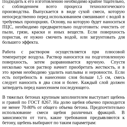
Подходить к его изготовлению необходимо крайне тщательно,
с соблюдением всего процесса технологического
производства. Выпускается в виде сухой смеси, которую
непосредственно перед использованием смешивают с водой в
требуемых пропорциях. Основу, на которую будет наноситься
ПЦС, необходимо предварительно подготовить: очистить от
пыли, грязи, краски и иных веществ. Если поверхность
пористая, ее нужно смочить водой, или загрунтовать для
большего эффекта.
Работа с раствором осуществляется при плюсовой
температуре воздуха. Раствор наносится на подготовленную
поверхность, затем разравнивается вручную. Спустя
несколько часов раствор начнет приобретать жесткость, и в
это время необходимо удалить наплывы и неровности. Если
есть потребность в нанесении слоя больше 1,5 см, смесь
следует наносить в два слоя и более. Каждый слой должен
затвердеть перед нанесением последующего.
В тяжелых бетонах крупным заполнителем выступает щебень
и гравий по ГОСТ 8267. На долю щебня обычно приходится
не менее 70-80% от общего объема бетона. Предпочтительно
использование смеси щебня различных фракций. В
зависимости от того, какие требования предъявляются к
бетону, щебень выбирают по таким параметрам: