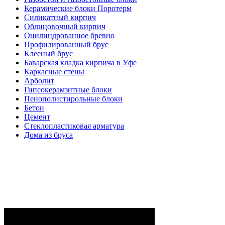
Керамические блоки Поротерм
Силикатный кирпич
Облицовочный кирпич
Оцилиндрованное бревно
Профилированный брус
Клееный брус
Баварская кладка кирпича в Уфе
Каркасные стены
Арболит
Гипсокерамзитные блоки
Пенополистирольные блоки
Бетон
Цемент
Стеклопластиковая арматура
Дома из бруса