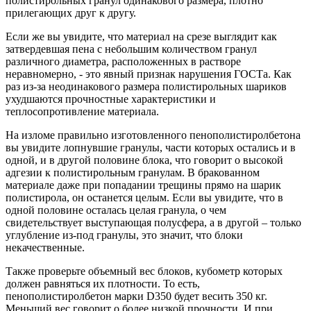
полистирольных гранул одинакового размера, плотно
прилегающих друг к другу.
Если же вы увидите, что материал на срезе выглядит как
затвердевшая пена с небольшим количеством гранул
различного диаметра, расположенных в растворе
неравномерно, - это явный признак нарушения ГОСТа. Как
раз из-за неодинакового размера полистирольных шариков
ухудшаются прочностные характеристики и
теплосопротивление материала.
На изломе правильно изготовленного пенополистиролбетона
вы увидите лопнувшие гранулы, части которых остались и в
одной, и в другой половине блока, что говорит о высокой
адгезии к полистирольным гранулам. В бракованном
материале даже при попадании трещины прямо на шарик
полистирола, он останется целым. Если вы увидите, что в
одной половине осталась целая гранула, о чем
свидетельствует выступающая полусфера, а в другой – только
углубление из-под гранулы, это значит, что блоки
некачественные.
Также проверьте объемный вес блоков, кубометр которых
должен равняться их плотности. То есть,
пенополистиролбетон марки D350 будет весить 350 кг.
Меньший вес говорит о более низкой прочности. И при