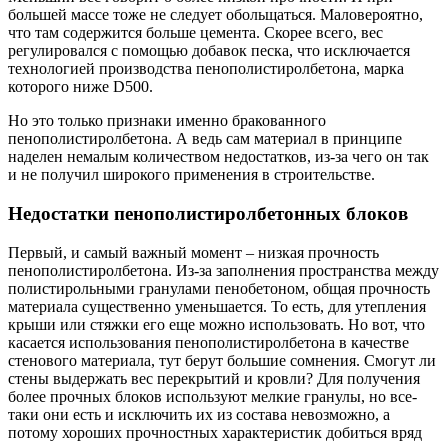
большей массе тоже не следует обольщаться. Маловероятно,
что там содержится больше цемента. Скорее всего, вес
регулировался с помощью добавок песка, что исключается
технологией производства пенополистиролбетона, марка
которого ниже D500.
Но это только признаки именно бракованного
пенополистиролбетона. А ведь сам материал в принципе
наделен немалым количеством недостатков, из-за чего он так
и не получил широкого применения в строительстве.
Недостатки пенополистиролбетонных блоков
Первый, и самый важный момент – низкая прочность
пенополистиролбетона. Из-за заполнения пространства между
полистирольными гранулами пенобетоном, общая прочность
материала существенно уменьшается. То есть, для утепления
крыши или стяжки его еще можно использовать. Но вот, что
касается использования пенополистиролбетона в качестве
стенового материала, тут берут большие сомнения. Смогут ли
стены выдержать вес перекрытий и кровли? Для получения
более прочных блоков используют мелкие гранулы, но все-
таки они есть и исключить их из состава невозможно, а
потому хороших прочностных характеристик добиться вряд