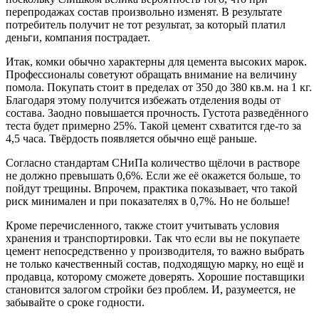
перепродажах состав произвольно изменят. В результате
потребитель получит не тот результат, за который платил
деньги, компания пострадает.
Итак, комки обычно характерны для цемента высоких марок.
Профессионалы советуют обращать внимание на величину
помола. Покупать стоит в пределах от 350 до 380 кв.м. на 1 кг.
Благодаря этому получится избежать отделения воды от
состава. Заодно повышается прочность. Густота разведённого
теста будет примерно 25%. Такой цемент схватится где-то за
4,5 часа. Твёрдость появляется обычно ещё раньше.
Согласно стандартам СНиПа количество щёлочи в растворе
не должно превышать 0,6%. Если же её окажется больше, то
пойдут трещины. Впрочем, практика показывает, что такой
риск минимален и при показателях в 0,7%. Но не больше!
Кроме перечисленного, также стоит учитывать условия
хранения и транспортировки. Так что если вы не покупаете
цемент непосредственно у производителя, то важно выбрать
не только качественный состав, подходящую марку, но ещё и
продавца, которому сможете доверять. Хорошие поставщики
становится залогом стройки без проблем. И, разумеется, не
забывайте о сроке годности.