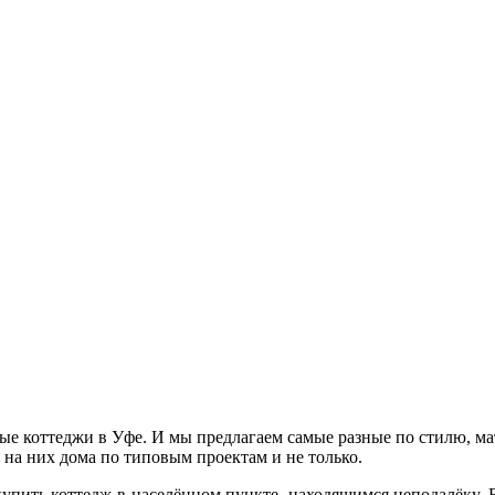
овые коттеджи в Уфе. И мы предлагаем самые разные по стилю, м
на них дома по типовым проектам и не только.
купить коттедж в населённом пункте, находящимся неподалёку. 