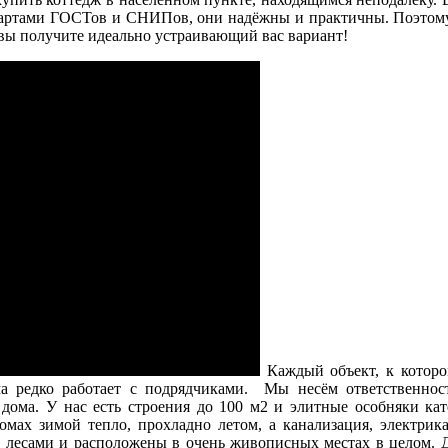
ндартами ГОСТов и СНИПов, они надёжны и практичны. Поэтому 
е вы получите идеально устраивающий вас вариант!
Каждый объект, к которо
редко работает с подрядчиками. Мы несём ответственност
 дома. У нас есть строения до 100 м2 и элитные особняки ка
мах зимой тепло, прохладно летом, а канализация, электрика
ы лесами и расположены в очень живописных местах в целом. Д