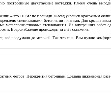
тно построенные двухэтажные коттеджи. Имеем очень выгод
оении – это 110 м2 по площади. Фасад украшен красочным обли
 укреплено специальными бетонными плитами. Для крыши заклад
ые металлопластиковые стеклопакеты. Из внутренних работ сд
осети. Водоснабжение происходит за счёт скважины.
, всё продумано до мелочей. Так что если Вам нужно комфорт
атных метров. Перекрытия бетонные. Сделана инженерная разводк