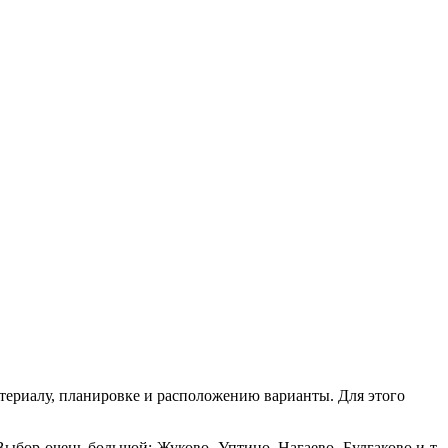
атериалу, планировке и расположению варианты. Для этого
Выбор очень большой: Жуково, Уптино, Нагаево, Булгаково и т.